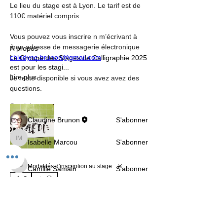
Le lieu du stage est à Lyon. Le tarif est de 
110€ matériel compris.
Vous pouvez vous inscrire n m’écrivant à 
mon adresse de messagerie électronique 
À propos
chlodyne.brunon@gmail.com
Le Groupe des Stages de Calligraphie 2025
est pour les stagi
...
Lire plus
Je reste disponible si vous avez avez des 
questions.
Stagiaires
Claudine Brunon
S'abonner
Isabelle Marcou
S'abonner
Isabelle Marcou
Modalités d'inscription au stage
Camille Samain
S'abonner
Camille Samain
0
14
0
Victoria Suppan
S'abonner