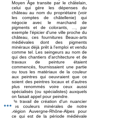
Moyen Âge transite par le châtelain,
celui qui gère les dépenses du
château au nom du propriétaire (voir
les comptes de châtellenie) qui
négocie avec le marchand de
pigments et de colorants, ..., par
exemple l'épicier d'une ville proche du
château, ces fournitures Beaux-arts
médiévales dont des pigments
minéraux déjà prêt à l'emploi et vendu
comme tel. Les seingeurs au nom de
qui des chantiers d'architecture et de
travaux de peinture étaient
commencés, fournissaient une partie
ou tous les matériaux de la couleur
aux peintres qui oeuvraient que ce
soient des peintres locaux et d'autres
plus renommés voire ceux aussi
spécialisés (ou spécialistes) auxquels
on faisait appel pour peindre.
Un travail de création d'un nuancier
des couleurs minérales de notre
Région Auvergne-Rhône-Alpes pour
ce qui est de la période médiévale
pourrait être un projet passionnant à
mener à l'intérieur de ce territoire car
j'y réside. La particularité de se limiter
géographiquement, permet de passer