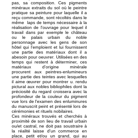
pas, sa composition. Ces pigments
minéraux extraits du sol où le peintre
pratique sa peinture pour laquelle il a
reçu commande, sont récoltés dans le
même laps de temps nécessaire à la
réalisation de l'ouvrage pour lequel il
travail dans par exemple le château
ou le palais urbain du noble
personnage avec les gens de son
hôtel qui l'emploient et lui fournissent
une partie des matériaux dont il a
abesoin pour oeuvrer. Utilisées en des
temps qui restent à déterminer, ces
matériaux d'origine minérale
procurent aux peintres-enlumineurs
une partie des teintes avec lesquelles
il aime œuvrer pour montrer u. rendu
pictural aux nobles bibliophiles dont la
préciosité du regard croissera avec la
profondeur de la couleur du pigment
vue lors de l'examen des enluminures
du manuscrit peint et présenté lors de
cérémonies et rituels nobilaires.
Ces minéraux trouvés et cherchés à
proximité de son lieu de travail urbain
ou/et castral, ne doit pas soustraire à
la réalité laisse d'un commerce en
place, petit et/ou un grand, qui au