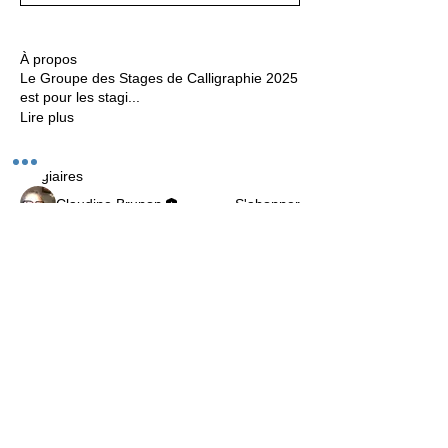
À propos
Le Groupe des Stages de Calligraphie 2025
est pour les stagi
...
Lire plus
Stagiaires
Claudine Brunon
S'abonner
Isabelle Marcou
S'abonner
Isabelle Marcou
Camille Samain
S'abonner
Camille Samain
Victoria Suppan
S'abonner
Nathalie MICHEL
S'abonner
Nathalie MICHEL
Voir tous les Stagiaires (9)