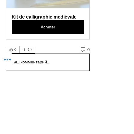
Kit de calligraphie médiévale
Acheter
0
0
Ваш комментарий...
À propos
Le Groupe des Stages de Calligraphie 2025
est pour les stagi
...
Lire plus
Stagiaires
Claudine Brunon
S'abonner