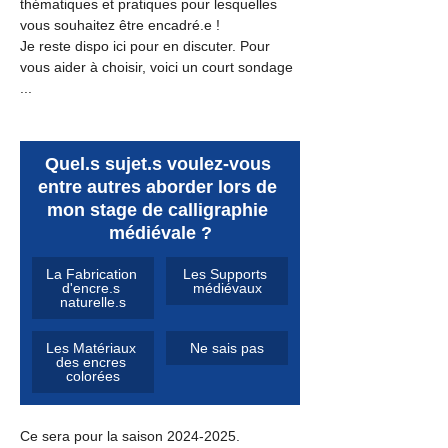
thématiques et pratiques pour lesquelles 
vous souhaitez être encadré.e !
Je reste dispo ici pour en discuter. Pour 
vous aider à choisir, voici un court sondage 
...
Quel.s sujet.s voulez-vous 
entre autres aborder lors de 
mon stage de calligraphie 
médiévale ?
La Fabrication 
Les Supports 
d'encre.s 
médiévaux
naturelle.s
Les Matériaux 
Ne sais pas
des encres 
colorées
Ce sera pour la saison 2024-2025.