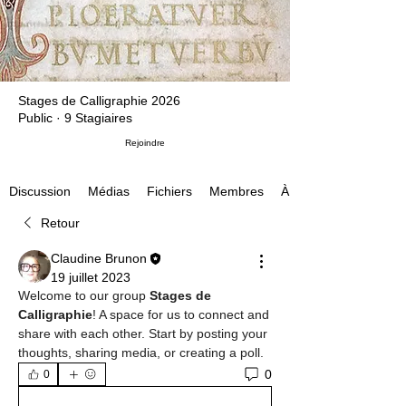
Stages de Calligraphie 2026
Public
·
9 Stagiaires
Rejoindre
Médias
Fichiers
Membres
À propos
Discussion
Retour
Claudine Brunon
19 juillet 2023
Welcome to our group 
Stages de 
Calligraphie
! A space for us to connect and 
share with each other. Start by posting your 
thoughts, sharing media, or creating a poll.
0
0