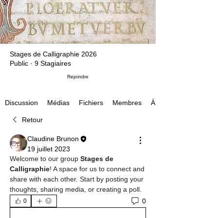
Stages de Calligraphie 2026
Public
·
9 Stagiaires
Rejoindre
Médias
Fichiers
Membres
À propos
Discussion
Retour
Claudine Brunon
19 juillet 2023
Welcome to our group 
Stages de 
Calligraphie
! A space for us to connect and 
share with each other. Start by posting your 
thoughts, sharing media, or creating a poll.
0
0