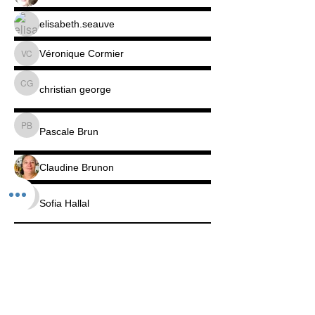
elisabeth.seauve
Véronique Cormier
Véronique Cormier
christian george
christian george
Pascale Brun
Pascale Brun
Claudine Brunon
Sofia Hallal
Sofia Hallal
Nuri B
Nuri B
Annie-Claude Benichou
Annie-Claude Benichou