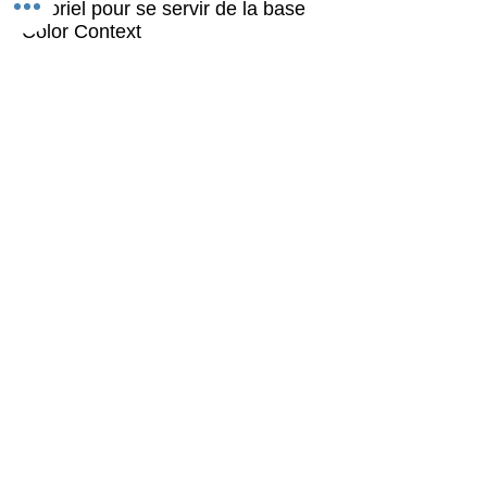
Tutoriel pour se servir de la base
Color Context
Follow us on Instagram
@claudinebrunon2