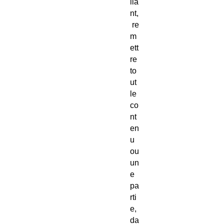
lia
nt,
re
m
ett
re
to
ut
le
co
nt
en
u
ou
un
e
pa
rti
e,
da