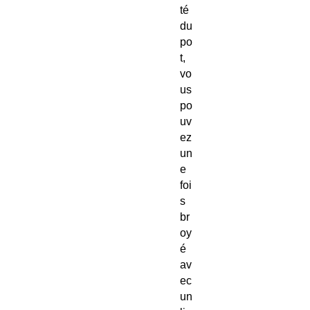
té
du
po
t,
vo
us
po
uv
ez
un
e
foi
s
br
oy
é
av
ec
un