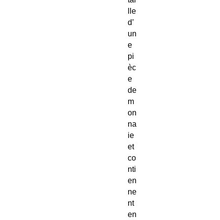
lle
d’
un
e
pi
èc
e
de
m
on
na
ie
et
co
nti
en
ne
nt
en