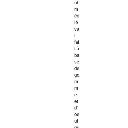
nt
m
éd
ié
va
l
fai
t à
ba
se
de
go
m
m
e
et
d'
oe
uf
qu