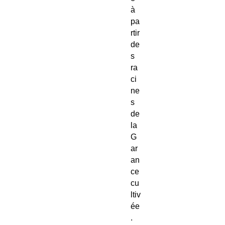
à
pa
rtir
de
s
ra
ci
ne
s
de
la
G
ar
an
ce
cu
ltiv
ée
.