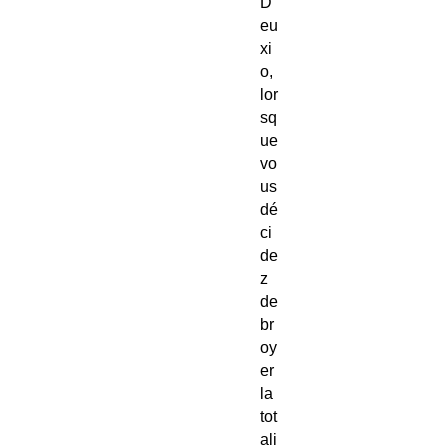
D
eu
xi
o,
lor
sq
ue
vo
us
dé
ci
de
z
de
br
oy
er
la
tot
ali