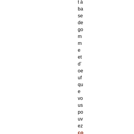
t à
ba
se
de
go
m
m
e
et
d'
oe
uf
qu
e
vo
us
po
uv
ez
co