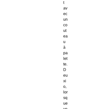
t
av
ec
un
co
ut
ea
u
à
pa
let
te.
D
eu
xi
o,
lor
sq
ue
vo