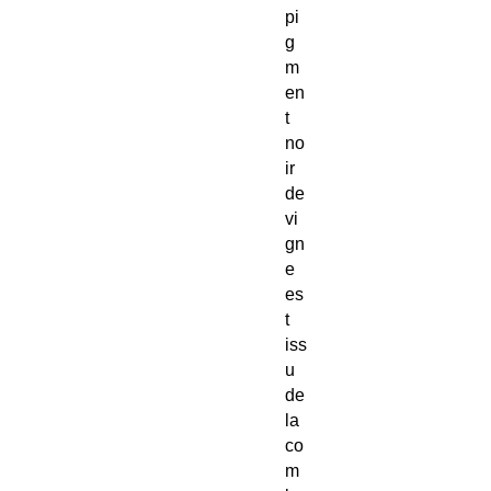
pi
g
m
en
t
no
ir
de
vi
gn
e
es
t
iss
u
de
la
co
m