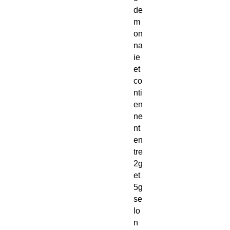
de
m
on
na
ie
et
co
nti
en
ne
nt
en
tre
2g
et
5g
se
lo
n