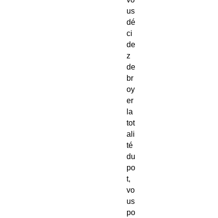
us
dé
ci
de
z
de
br
oy
er
la
tot
ali
té
du
po
t,
vo
us
po