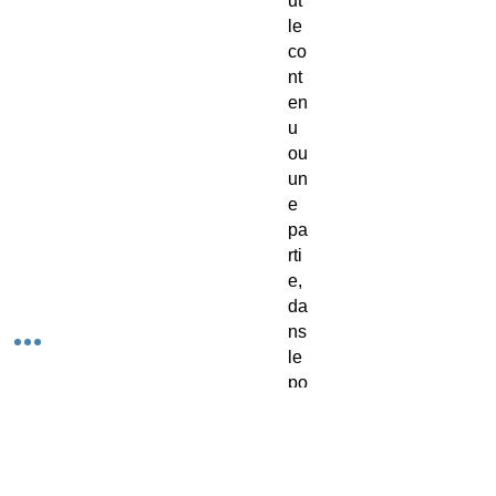
ut
le
co
nt
en
u
ou
un
e
pa
rti
e,
da
ns
le
po
t.
Pe
ut
im