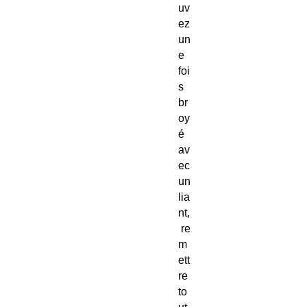
uv
ez
un
e
foi
s
br
oy
é
av
ec
un
lia
nt,
re
m
ett
re
to