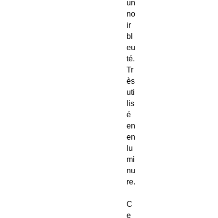
un
no
ir
bl
eu
té.
Tr
ès
uti
lis
é
en
en
lu
mi
nu
re.
C
e