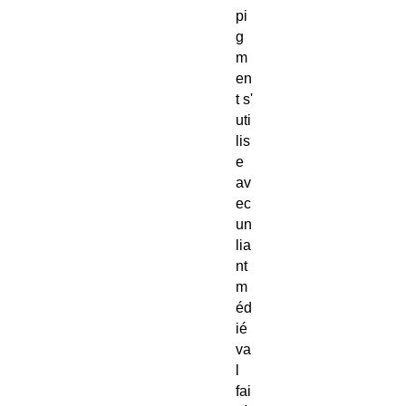
pi
g
m
en
t s'
uti
lis
e
av
ec
un
lia
nt
m
éd
ié
va
l
fai