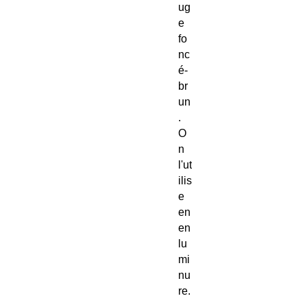
ug
e
fo
nc
é-
br
un
.
O
n
l'ut
ilis
e
en
en
lu
mi
nu
re.