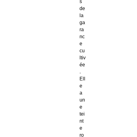
s
de
la
ga
ra
nc
e
cu
ltiv
ée
.
Ell
e
a
un
e
tei
nt
e
ro