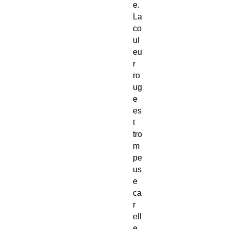
e.
La
co
ul
eu
r
ro
ug
e
es
t
tro
m
pe
us
e
ca
r
ell
e