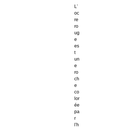
L'
oc
re
ro
ug
e
es
t
un
e
ro
ch
e
co
lor
ée
pa
r
l'h