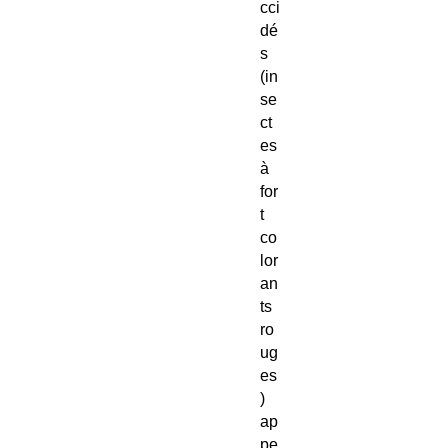
cci
dé
s
(in
se
ct
es
à
for
t
co
lor
an
ts
ro
ug
es
)
ap
pe