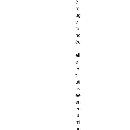
é
ro
ug
e
fo
nc
ée
,
ell
e
es
t
uti
lis
ée
en
en
lu
mi
nu