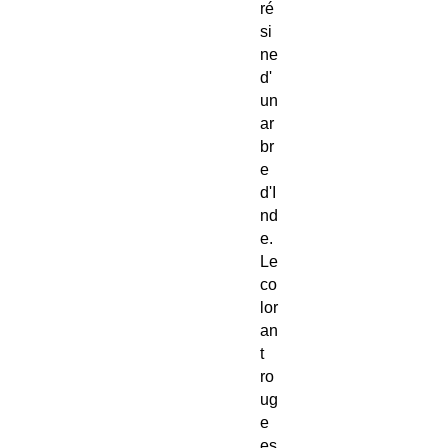
ré
si
ne
d'
un
ar
br
e
d'I
nd
e.
Le
co
lor
an
t
ro
ug
e
es