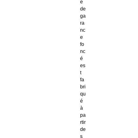
e
de
ga
ra
nc
e
fo
nc
é
es
t
fa
bri
qu
é
à
pa
rtir
de
s