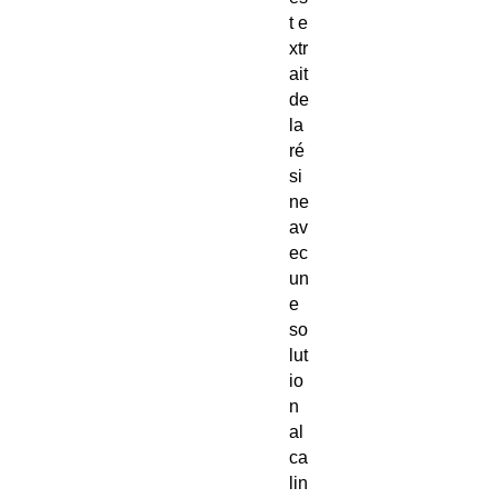
t e
xtr
ait
de
la
ré
si
ne
av
ec
un
e
so
lut
io
n
al
ca
lin