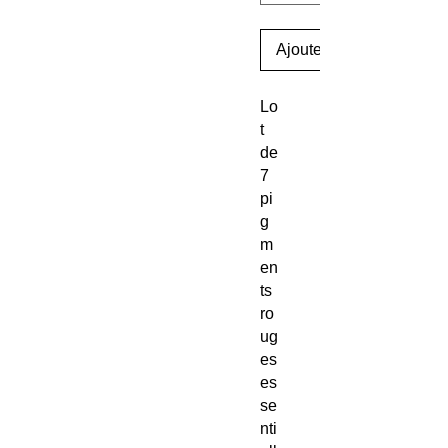
Ajouter au panier
Lo
t
de
7
pi
g
m
en
ts
ro
ug
es
es
se
nti