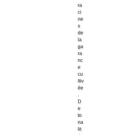
ra
ci
ne
s
de
la
ga
ra
nc
e
cu
ltiv
ée
.
D
e
to
na
lit