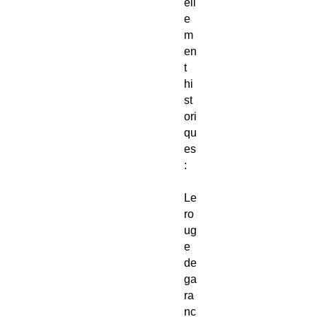
ell
e
m
en
t
hi
st
ori
qu
es
:
Le
ro
ug
e
de
ga
ra
nc