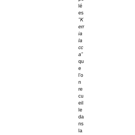
lé
es
"K
err
ia
la
cc
a"
qu
e
l'o
n
re
cu
eil
le
da
ns
la