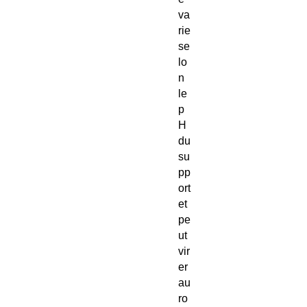
va
rie
se
lo
n
le
p
H
du
su
pp
ort
et
pe
ut
vir
er
au
ro