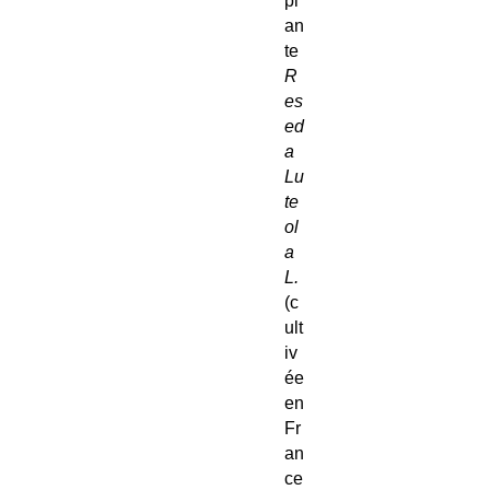
pl
an
te
R
es
ed
a
Lu
te
ol
a
L.
(c
ult
iv
ée
en
Fr
an
ce