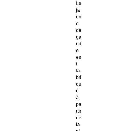
Le
ja
un
e
de
ga
ud
e
es
t
fa
bri
qu
é
à
pa
rtir
de
la