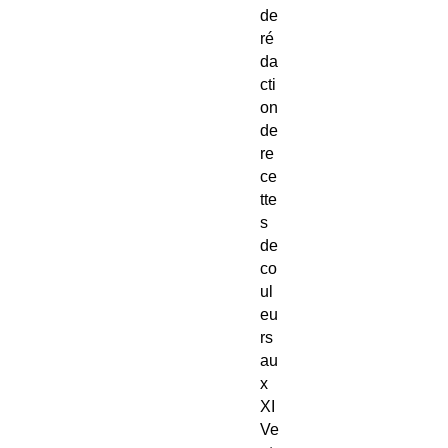
de
ré
da
cti
on
de
re
ce
tte
s
de
co
ul
eu
rs
au
x
XI
Ve