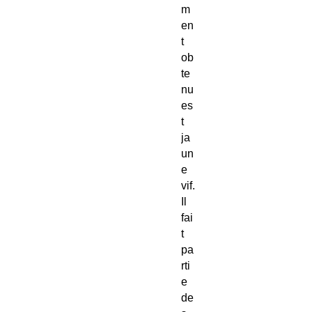
m
en
t
ob
te
nu
es
t
ja
un
e
vif.
Il
fai
t
pa
rti
e
de