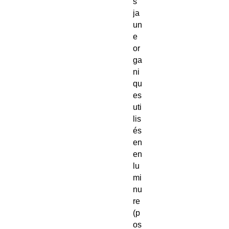
s
ja
un
e
or
ga
ni
qu
es
uti
lis
és
en
en
lu
mi
nu
re
(p
os