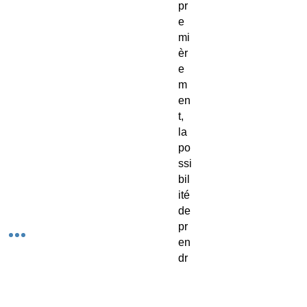
pr
e
mi
èr
e
m
en
t,
la
po
ssi
bil
ité
de
pr
en
dr
e
le
pi