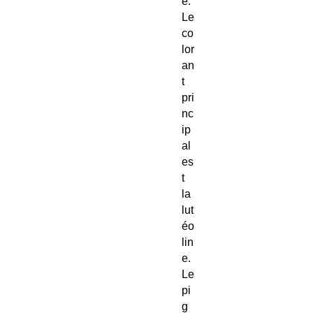
e.
Le
co
lor
an
t
pri
nc
ip
al
es
t
la
lut
éo
lin
e.
Le
pi
g