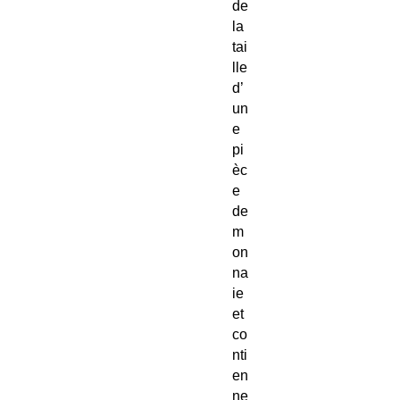
de
la
tai
lle
d’
un
e
pi
èc
e
de
m
on
na
ie
et
co
nti
en
ne