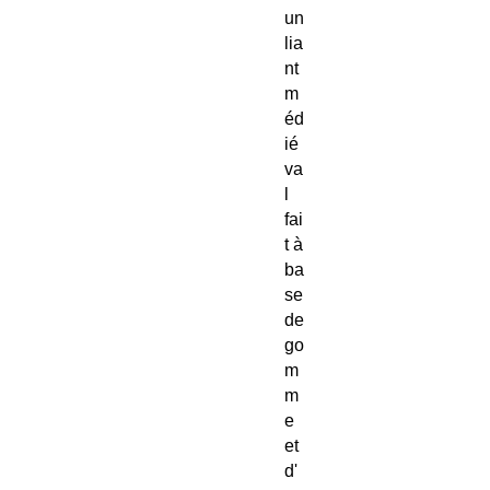
un
lia
nt
m
éd
ié
va
l
fai
t à
ba
se
de
go
m
m
e
et
d'