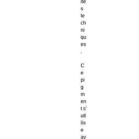
ité
s
te
ch
ni
qu
es
.
C
e
pi
g
m
en
t s'
uti
lis
e
av