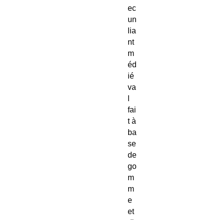
ec
un
lia
nt
m
éd
ié
va
l
fai
t à
ba
se
de
go
m
m
e
et