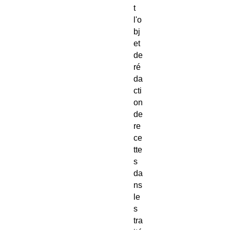
t
l'o
bj
et
de
ré
da
cti
on
de
re
ce
tte
s
da
ns
le
s
tra