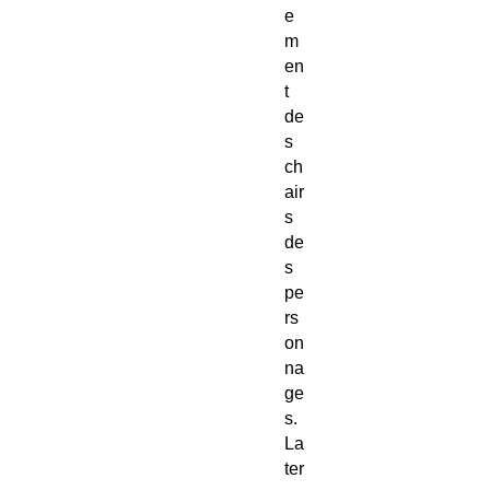
e
m
en
t
de
s
ch
air
s
de
s
pe
rs
on
na
ge
s.
La
ter