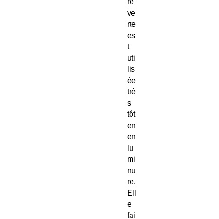
re
ve
rte
es
t
uti
lis
ée
trè
s
tôt
en
en
lu
mi
nu
re.
Ell
e
fai