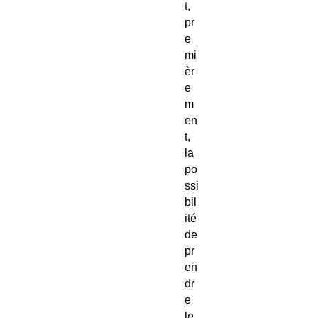
t,
pr
e
mi
èr
e
m
en
t,
la
po
ssi
bil
ité
de
pr
en
dr
e
le