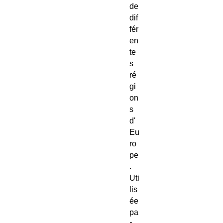
de
dif
fér
en
te
s
ré
gi
on
s
d'
Eu
ro
pe
.
Uti
lis
ée
pa