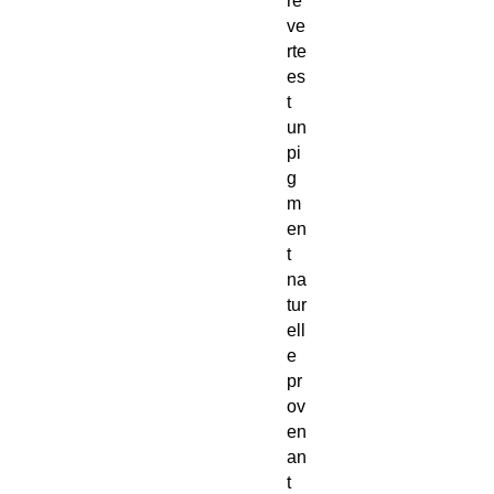
re
ve
rte
es
t
un
pi
g
m
en
t
na
tur
ell
e
pr
ov
en
an
t