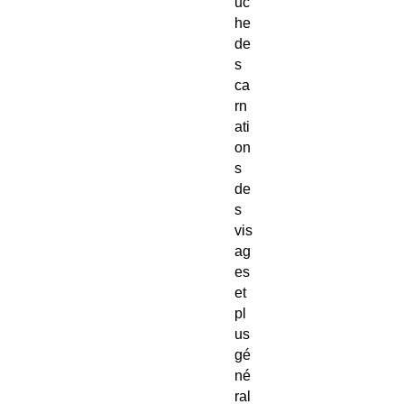
uc
he
de
s
ca
rn
ati
on
s
de
s
vis
ag
es
et
pl
us
gé
né
ral