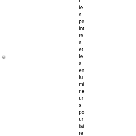
r
le
s
pe
int
re
s
et
le
s
en
lu
mi
ne
ur
s
po
ur
fai
re