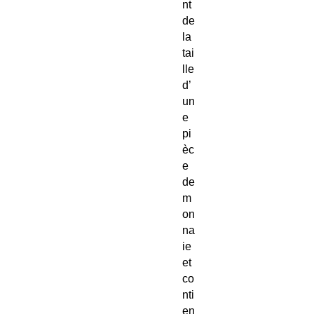
nt
de
la
tai
lle
d’
un
e
pi
èc
e
de
m
on
na
ie
et
co
nti
en