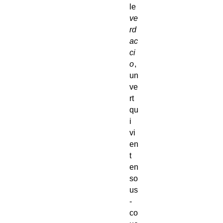
le
ve
rd
ac
ci
o
,
un
ve
rt
qu
i
vi
en
t
en
so
us
-
co