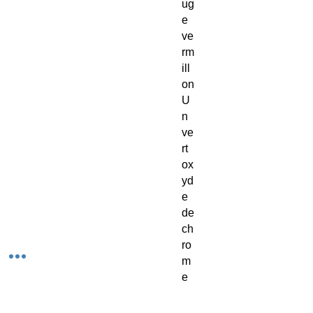
ug
e
ve
rm
ill
on
U
n
ve
rt
ox
yd
e
de
ch
ro
m
e
Il
vo