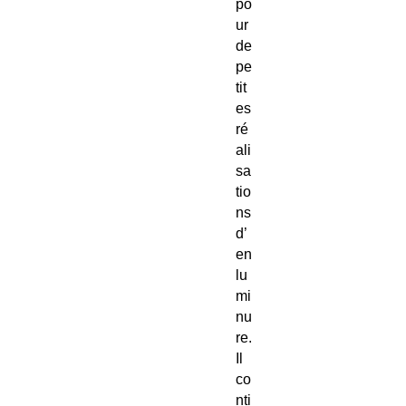
po
ur
de
pe
tit
es
ré
ali
sa
tio
ns
d’
en
lu
mi
nu
re.
Il
co
nti