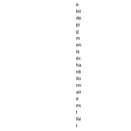
e
kit
de
pi
g
m
en
ts
éc
ha
nti
llo
nn
air
e
es
t
fai
t