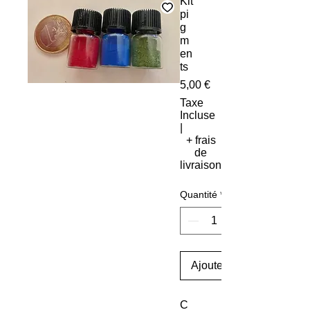
Kit
pi
g
m
en
ts
Prix
5,00 €
Taxe
Incluse
|
+ frais
de
livraison
Quantité
*
Ajouter au panier
C