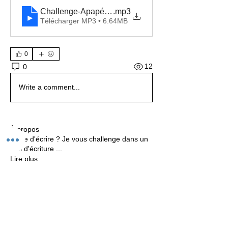
Challenge-Apapé-abécédaire
.mp3
Télécharger MP3 • 6.64MB
0
12
0
Write a comment...
À propos
Envie d'écrire ? Je vous challenge dans un
défi d'écriture
...
Lire plus
membres
Claudine Brunon
S'abonner
Voir tous les membres (1)