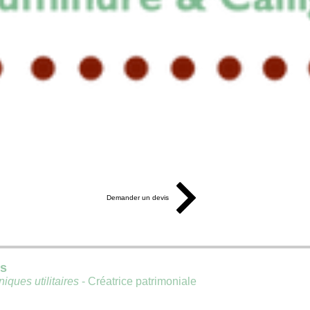
Demander un devis
is
iques utilitaires
- Créatrice patrimoniale