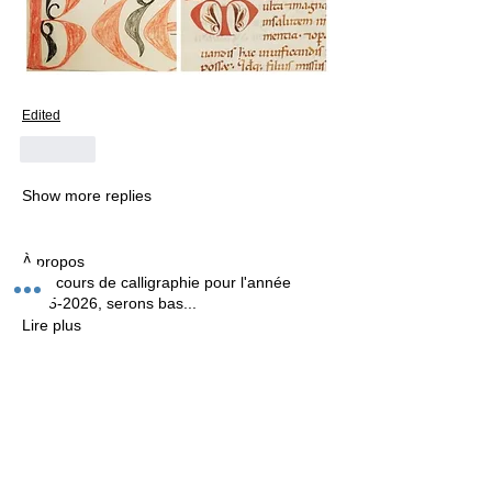
Edited
Like
Show more replies
À propos
Mes cours de calligraphie pour l'année
2025-2026, serons bas
...
Lire plus
Calligraphes
Anne Cogez
S'abonner
Anne Cogez
Véronique Cormier
S'abonner
Véronique Cormier