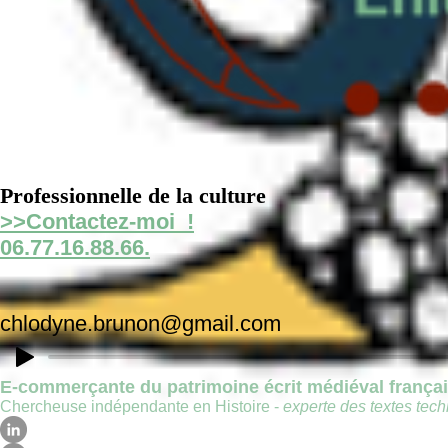
Professionnelle de la culture
>>Contactez-moi !
06.77.16.88.66.
chlodyne.brunon@gmail.com
E-commerçante du patrimoine écrit médiéval frança
Chercheuse indépendante en Histoire -
experte des textes techn