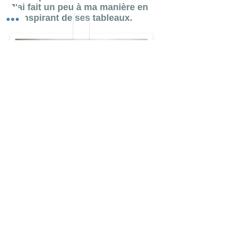
J'ai fait un peu à ma manière en
m'inspirant de ses tableaux.
Je vais reprendre le travail du
nu commencé aux Beaux-Arts
durant mes études. La vue des
nus de Kitty Sabatier m'ont
donné envie de m'y remettre.
Première séance le mardi 4 avril
!