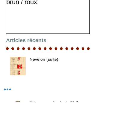
brun / roux
Articles récents
Névelon (suite)
Présence estivale de Melle
Claudine Brunon