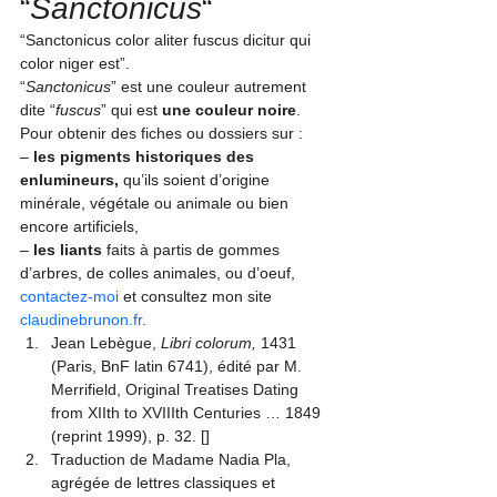
“
Sanctonicus
“
“Sanctonicus color aliter fuscus dicitur qui 
color niger est”
.
“
Sanctonicus
” est une couleur autrement 
dite “
fuscus
” qui est 
une couleur noire
.
Pour obtenir des fiches ou dossiers sur :

– 
les pigments historiques des 
enlumineurs, 
qu’ils soient d’origine 
minérale, végétale ou animale ou bien 
encore artificiels,

– 
les liants
 faits à partis de gommes 
contactez-moi 
et consultez mon site 
claudinebrunon.fr
.
Jean Lebègue,
 Libri colorum, 
1431 
(Paris, BnF latin 6741), édité par M. 
Merrifield, Original Treatises Dating 
from XIIth to XVIIIth Centuries … 1849 
(reprint 1999), p. 32.
 [
]
Traduction de Madame Nadia Pla, 
agrégée de lettres classiques et 