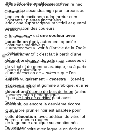
BNF - Bibliothèque Nationale de ...
ligni aut ceresi ligni posset convenire nec 
non cortex secundus nigri pruni arboris ad 
Colorants
hoc per decoctionem adaptaretur cum 
Colorants : plantes tinctoriales
addicione suprascriptorum vitrioli et gummi 
Conservation des couleurs
Arabici”
.
« 
Incaustum 
»
 est
 une couleur avec 
Corne-encrier
laquelle on écrit,
 autrement appelée 
Costumes médiévaux
« 
atramentum 
», voir à (l’article de la 
Table 
Couleurs
…) “
attramento
” ; c’est fait à partir d’
une 
décoction
de noix de galles concassées 
et 
Couleurs : Applications des coul...
de vitriol et de gomme arabique, ou à partir 
Cours d'enluminure
d’une décoction de « 
mirca 
» que l’on 
Cuisine
appelle vulgairement « 
genestra 
» (
genêt
) 
et des dits vitriol et gomme arabique, et 
une 
Dame Chlodyne
décoction
d’écorce de bois de hoen
 (aulne 
Documentation pédagogique
?) ou 
de bois de cerisier
 peut aussi 
Encre
convenir, ou encore 
la deuxième écorce 
d’un arbre prunier noir 
est adaptée pour 
Encres
cette 
décoction
, avec addition du vitriol et 
Encres : encres rouges
de la gomme arabique susmentionnés.
Enlumineur
La couleur noire avec laquelle on écrit est 