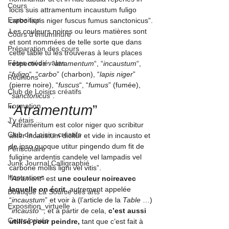
Cours
locis suis attramentum incaustum fuligo 
Exposition
carbo lapis niger fuscus fumus sanctonicus”
.
Les couleurs noires ou leurs matières sont 
Cours d'enluminure
et sont nommées de telle sorte que dans 
Préparation des cours
cette table tu les trouveras à leurs places 
Fêtes médiévales
respectives : “
atramentum
“, “
incaustum
“, 
“
fuligo
“, “
carbo
” (charbon), “
lapis niger
” 
Réunions
(pierre noire), “
fuscus
“, “
fumus
” (fumée), 
Club de Loisirs créatifs
“
sanctonicus
“
.
Formation
“
Atramentum
” 
J'y étais ...
“Attramentum est color niger quo scribitur 
Club de Loisirs créatifs
aliter incaustum dicitur et vide in incausto et 
de ipso quoque utitur pingendo dum fit de 
Périscolaire
fuligine ardentis candele vel lampadis vel 
Junk Journal Calligraphié
carbone mollis ligni vel vitis”
.
Illustrations
“
Atrament
” est 
une couleur noire
avec 
laquelle on écrit,
 autrement appelée 
Boutique La Source des arts
“
incaustum
” et voir à (l’article de la 
Table
 …) 
Exposition_virtuelle
“
incausto
” ; et à partir de cela,
 c’est aussi 
Cours privés
utilisé pour peindre,
 tant que c’est fait à 