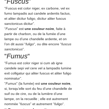
“
Fuscus
” 
“Fuscus est color niger, ex carbone, vel ex 
fumo lampadis aut candele ardentis factus, 
et aliter dicitur fuligo, dicitur aliter fuscus 
sanctonicus dicitur”
.
“
Fuscus
” est 
une couleur noire
, faite à 
partir de charbon, ou de la fumée d’une 
lampe ou d’une chandelle ardente, et on 
l’on dit aussi “
fuligo
“, ou dite encore “
fuscus 
sanctonicus
“.
“
Fumus
“
“Fumus est color niger si cum ab igne 
candele sepi vel cere vel a lampadis lumine 
exit colligatur qui aliter fuscus et aliter fuligo 
nominatur”
.
“
Fumus
” (la fumée) est
 une couleur noire
, 
si, lorsqu’elle sort du feu d’une chandelle de 
suif ou de cire, ou de la lumière d’une 
lampe, on la recueille ; elle est autrement 
nommée “
fuscus
” et autrement “
fuligo
“.