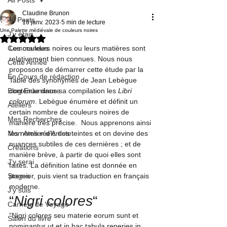
Claudine Brunon
All Posts
16 janv. 2023
5 min de lecture
Une Palette médiévale de couleurs noires
J'y étais ...
Noté NaN étoiles sur 5.
Commandes
Les couleurs noires ou leurs matières sont 
relativement bien connues. Nous nous 
Cette Année
proposons de démarrer cette étude par la 
En Cours de rédaction
Table des synonymes de Jean Lebègue 
Blog Enluminure
contenue dans sa compilation les 
Libri 
colorum
. Lebègue énumère et définit un 
Ateliers
certain nombre de couleurs noires de 
Mes Recherches
manière très précise.  Nous apprenons ainsi 
Mon Atelier d'Artiste
les noms réels des teintes et on devine des 
nuances subtiles de ces dernières ; et de 
Créations
manière brève, à partir de quoi elles sont 
J'y serai
faites. La définition latine est donnée en 
Stages
premier, puis vient sa traduction en français 
moderne.
J'y suis
“
Nigri colores
“
Carnets de Voyage
“Nigri colores seu materie eorum sunt et 
Salon du livre
nominantur ut et in hac tabula reperies in 