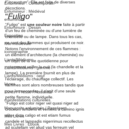
l'”
incaustum
“. Elle est faite de diverses 
Enlumineur : Contemporain
décoctions.
Enlumineur : Médiéval
“
Fuligo
“
enluminure
“
Fuligo
” est 
une couleur noire
 faite à partir 
Enluminure : Dessin
d’un feu de cheminée ou d’une lumière de 
Exposition
chandelle ou de lampe. Dans tous les cas, 
ce sont des flammes qui produisent ce noir. 
fête médiévale
Notons l’environnement de ces flammes : 
iconographie
un élément d’architecture (la cheminée) ou 
Liants/Médiums
un objet de la vie quotidienne pour 
notamment veiller la nuit (la chandelle et la 
Liants/Médiums : gomme
lampe). La première fournit en plus de 
Liants/Médiums : oeuf
l’éclairage, du chauffage collectif. Les 
Livres
flammes sont alors nombreuses tandis que 
pour les secondes, il s’agit d’une seule 
Livres / Presse / Actualités
petite flamme, individuelle.
manifestations culturelles
“Fuligo est color niger vel quasi niger ad 
Manuscrits enluminés / Représent...
croceum tendens et veniens a camino ignis 
aliter dicta caligo et est etiam fumus 
Mes Livres
candele et lampadis nigerrimus recollectus 
Mes Livres : Ebook
ad scutellam vel aliud vas ferreum vel 