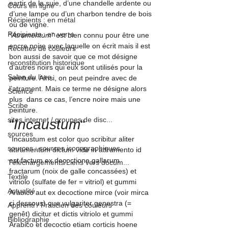
partir de la suie, d’une chandelle ardente ou 
Cours en ligne
d’une lampe ou d’un charbon tendre de bois 
Récipients : en métal
ou de vigne.
Récipients : en verre
“
Atramentum
” est bien connu pour être une 
encre noire avec laquelle on écrit mais il est 
Recettes de couleurs
bon aussi de savoir que ce mot désigne 
reconstitution historique
d’autres noirs qui eux sont utilisés pour la 
Salon du livre
peinture. Ainsi, on peut peindre avec de 
l’atrament. Mais ce terme ne désigne alors 
Science
plus  dans ce cas, l’encre noire mais une 
Scribe
peinture.
sites internet / groupes de disc...
“
Incaustum
“
sources
“Incaustum est color quo scribitur aliter 
sources : sources iconographiques
attramentum dictum vide in attramento id 
est factum ex decoctione gallarum 
Téléchargements/Liens vers docum...
fractarum (noix de galle concassées) et 
Textile
vitriolo (sulfate de fer = vitriol) et gummi 
Actualité
Arabico aut ex decoctione mirce (voir mirca 
ci dessous) que vulgariter genestra (= 
Apprenti / Praticien des couleurs
genêt) dicitur et dictis vitriolo et gummi 
Bibliographie
Arabico et decoctio etiam corticis hoene 