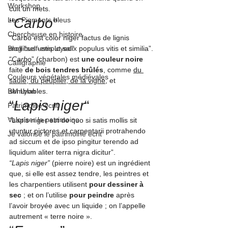
Workshop
cuit un mets.
“
Carbo
“
Les Pigments bleus
Chercheuse en histoire
“Carbo est color niger factus de lignis 
Blog "self-employed"
mollibus ustis ut salix populus vitis et similia”
.
“
Carbo
” (charbon) est 
une couleur noire
Calligraphie
faite 
de bois tendres brûlés
, comme 
du 
Couleurs végétales médiévales
saule, du peuplier, de la vigne
, et 
BM Lyon
semblables.
“
Lapis niger
“
Patrimoine écrit
Valoriser le patrimoine
“Lapis niger est de quo si satis mollis sit 
utuntur pictores et carpentarii protrahendo 
Je valorise le patrimoine écrit
ad siccum et de ipso pingitur terendo ad 
liquidum aliter terra nigra dicitur”
.
“Lapis niger” 
(pierre noire)
 est un ingrédient 
que, si elle est assez tendre, les peintres et 
les charpentiers utilisent
 pour dessiner à 
sec
 ; et on l’utilise 
pour peindre
 après 
l’avoir broyée avec un liquide ; on l’appelle 
autrement « terre noire ».