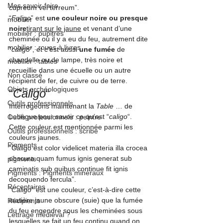
Mes savoir-faire
cupreum vel terreum”
.
“
Fuligo
” est 
une couleur noire ou presque 
mobilier
noire
tirant sur le jaune
 et venant d’une 
mobilier : pupitres
cheminée où il y a eu du feu, autrement dite 
mobilier : roues à livres
“
caligo
“, et c’est aussi 
une fumée
 de 
chandelle ou de lampe, très noire et 
mobilier : tables
recueillie dans une écuelle ou un autre 
Non classé
récipient de fer, de cuivre ou de terre.
Objets archéologiques
“
Caligo
“
Outils professionnels
Interrogeons maintenant la 
Table 
… de 
Lebègue pour savoir ce qu’est “
caligo
“. 
Outils professionnels : peintre
Cette couleur est mentionnée parmi les 
Outils professionnels : scribe
couleurs jaunes.
Pigments
“Caligo est color videlicet materia illa crocea 
obscura quam fumus ignis generat sub 
pigments
caminatis sub quibus continue fit ignis 
Pigments : Pigments minéraux
decoquendo fercula”
.
Réceptaires
“
Caligo
” est une couleur, c’est-à-dire cette 
matière jaune obscure (suie) que la fumée 
Récipients
du feu engendre sous les cheminées sous 
Lettrage médiéval ?
lesquelles se fait un feu continu quand on 