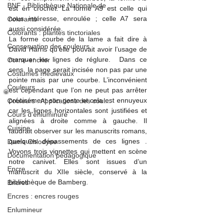
BNF - Bibliothèque Nationale de ...
est en crochet. La forme A9 est celle qui 
nous intéresse, enroulée ; celle A7 sera 
Colorants
aussi considérée.
Colorants : plantes tinctoriales
La forme courbe de la lame a fait dire à 
Conservation des couleurs
David Harris
 qu’elle pouvait avoir l’usage de 
marquer les lignes de réglure.  Dans ce 
Corne-encrier
sens, la page serait incisée non pas par une 
Costumes médiévaux
pointe mais par une courbe. L’inconvénient 
Couleurs
est cependant que l’on ne peut pas arrêter 
précisément son geste et cela est ennuyeux 
Couleurs : Applications des coul...
car les lignes horizontales sont justifiées et 
Cours d'enluminure
alignées à droite comme à gauche. Il 
Cuisine
faudrait observer sur les manuscrits romans, 
quelques dépassements de ces lignes
 . 
Dame Chlodyne
Voyons trois vignettes qui mettent en scène 
Documentation pédagogique
notre canivet. Elles sont issues d’un 
Encre
manuscrit du XIIe siècle, conservé à la 
bibliothèque de Bamberg.
Encres
Encres : encres rouges
Enlumineur