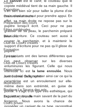
Le 
canivet
 est le canif, le couteau que le 
Cours
copiste médiéval tient de sa main gauche. Il 
Exposition
s’en sert bien sûr pour tailler la plume d’oie 
mais aussi et surtout pour prendre appui. En 
Cours d'enluminure
effet, sa main droite ne repose pas sur le 
Préparation des cours
pupitre lorsqu’il écrit. Ceci pour ne pas 
Fêtes médiévales
graisser de sa peau, le parchemin préparé 
pour l’écriture. Ce couteau sert aussi à 
Réunions
couper le parchemin, et à maintenir le 
Club de Loisirs créatifs
support d’écriture pour ne pas qu’il glisse du 
Formation
pupitre.
Les canivets ont des lames différentes que 
J'y étais ...
l’on peut observer sur les diverses 
Club de Loisirs créatifs
enluminures les figurant. Celle qui nous 
Périscolaire
intéresse ici est 
la lame enroulée
. Nous 
avons choisi de la nommer ainsi car ce qui la 
Junk Journal Calligraphié
caractérise est un enroulement sur elle-
Illustrations
même dans son extrémité, en guise de 
Boutique La Source des arts
pointe. Il s’agit d’un type très esthétique, qui 
requiert un tour de main savant de la part du 
Exposition_virtuelle
forgeron. Nous avons la chance de 
Cours privés
posséder un canivet de ce type, reconstitué 