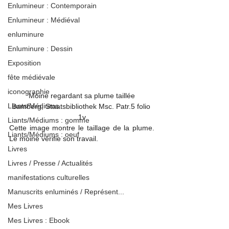
Enlumineur : Contemporain
Enlumineur : Médiéval
enluminure
Enluminure : Dessin
Exposition
fête médiévale
iconographie
Moine regardant sa plume taillée

Liants/Médiums
Bamberg, Staatsbibliothek Msc. Patr.5 folio 
1v
Liants/Médiums : gomme
Cette image montre le taillage de la plume. 
Liants/Médiums : oeuf
Le moine vérifie son travail.
Livres
Livres / Presse / Actualités
manifestations culturelles
Manuscrits enluminés / Représent...
Mes Livres
Mes Livres : Ebook