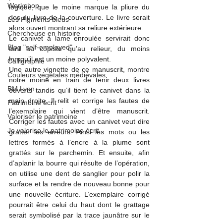
Workshop
logique, que le moine marque la pliure du 
dos du livre de la couverture. Le livre serait 
Les Pigments bleus
alors ouvert montrant sa reliure extérieure.
Chercheuse en histoire
Le canivet à lame enroulée servirait donc 
Blog "self-employed"
tant au copiste qu’au relieur, du moins 
lorsqu’il est un moine polyvalent.
Calligraphie
Une autre vignette de ce manuscrit, montre 
Couleurs végétales médiévales
notre moine en train de tenir deux livres 
BM Lyon
ouverts tandis qu’il tient le canivet dans la 
main droite. Il relit et corrige les fautes de 
Patrimoine écrit
l’exemplaire qui vient d’être manuscrit. 
Valoriser le patrimoine
Corriger les fautes avec un canivet veut dire 
Je valorise le patrimoine écrit
gratter les erreurs. Ainsi les mots ou les 
lettres formés à l’encre à la plume sont 
grattés sur le parchemin. Et ensuite, afin 
d’aplanir la bourre qui résulte de l’opération, 
on utilise une dent de sanglier pour polir la 
surface et la rendre de nouveau bonne pour 
une nouvelle écriture. L’exemplaire corrigé 
pourrait être celui du haut dont le grattage 
serait symbolisé par la trace jaunâtre sur le 