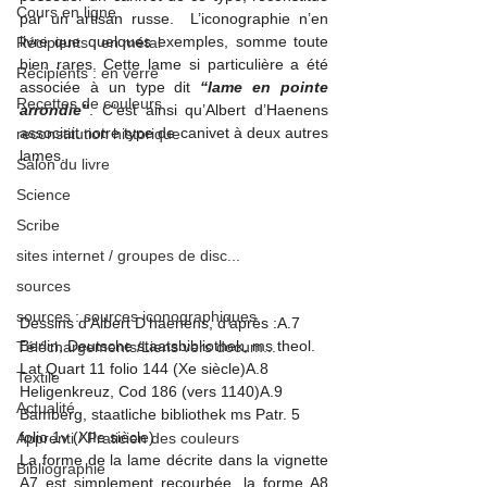
Cours en ligne
par un artisan russe.  L’iconographie n’en 
livre que quelques exemples, somme toute 
Récipients : en métal
bien rares. Cette lame si particulière a été 
Récipients : en verre
associée à un type dit 
“lame en pointe 
Recettes de couleurs
arrondie”
. C’est ainsi qu’Albert d’Haenens 
associait notre type de canivet à deux autres 
reconstitution historique
lames
.
Salon du livre
Science
Scribe
sites internet / groupes de disc...
sources
sources : sources iconographiques
Dessins d’Albert D’haenens, d’après :A.7 
Berlin, Deutsche staatsbibliothek, ms theol. 
Téléchargements/Liens vers docum...
Lat Quart 11 folio 144 (Xe siècle)
A.8 
Textile
Heligenkreuz, Cod 186 (vers 1140)
A.9 
Actualité
Bamberg, staatliche bibliothek ms Patr. 5 
folio 1v (XIIe siècle)
Apprenti / Praticien des couleurs
La forme de la lame décrite dans la vignette 
Bibliographie
A7 est simplement recourbée
, la forme A8 