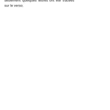
seulement quelques lettres ont été tracées 
sur le verso.