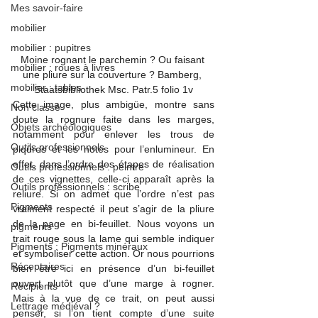
Mes savoir-faire
mobilier
mobilier : pupitres
Moine rognant le parchemin ? Ou faisant 
mobilier : roues à livres
une pliure sur la couverture ? Bamberg, 
mobilier : tables
Staatsbibliothek Msc. Patr.5 folio 1v
Cette image, plus ambigüe, montre sans 
Non classé
doute la rognure faite dans les marges, 
Objets archéologiques
notamment pour enlever les trous de 
Outils professionnels
piqûres et les notes pour l’enlumineur. En 
effet, dans l’ordre des étapes de réalisation 
Outils professionnels : peintre
de ces vignettes, celle-ci apparaît après la 
Outils professionnels : scribe
reliure. Si on admet que l’ordre n’est pas 
Pigments
vraiment respecté il peut s’agir de la pliure 
de la page en bi-feuillet. Nous voyons un 
pigments
trait rouge sous la lame qui semble indiquer 
Pigments : Pigments minéraux
et symboliser cette action. Or nous pourrions 
Réceptaires
bien être ici en présence d’un bi-feuillet 
ouvert plutôt que d’une marge à rogner. 
Récipients
Mais à la vue de ce trait, on peut aussi 
Lettrage médiéval ?
penser, si l’on tient compte d’une suite 