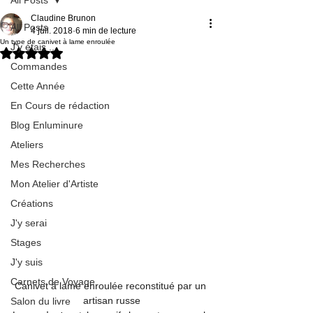
Claudine Brunon
All Posts
4 juil. 2018
6 min de lecture
Un type de canivet à lame enroulée
J'y étais ...
Noté NaN étoiles sur 5.
Commandes
Cette Année
En Cours de rédaction
Blog Enluminure
Ateliers
Mes Recherches
Mon Atelier d'Artiste
Créations
J'y serai
Stages
J'y suis
Carnets de Voyage
Canivet à lame enroulée reconstitué par un 
artisan russe
Salon du livre