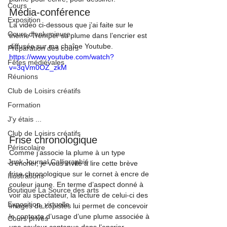
Cours
Média-conférence
Exposition
La vidéo ci-dessous que j’ai faite sur le 
Cours d'enluminure
thème Tremper sa plume dans l’encrier est 
diffusée sur ma chaîne Youtube.
Préparation des cours
https://www.youtube.com/watch?
Fêtes médiévales
v=3qVm0OZ_zkM
Réunions
Club de Loisirs créatifs
Formation
J'y étais ...
Club de Loisirs créatifs
Frise chronologique
Périscolaire
Comme j’associe la plume à un type 
Junk Journal Calligraphié
d’encrier, je vous invite à lire cette brève 
frise chronologique sur le cornet à encre de 
Illustrations
couleur jaune. En terme d’aspect donné à 
Boutique La Source des arts
voir au spectateur, la lecture de celui-ci des 
Exposition_virtuelle
images de copistes lui permet de concevoir 
le contexte d’usage d’une plume associée à 
Cours privés