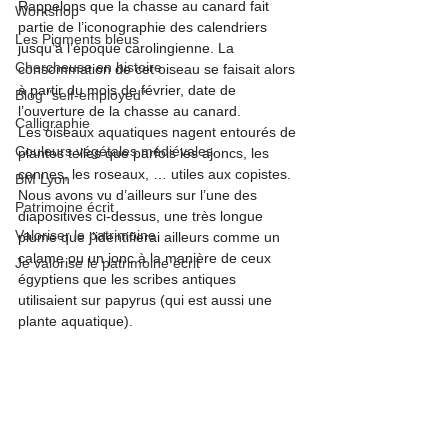
Rappelons que la chasse au canard fait 
Workshop
partie de l’iconographie des calendriers 
Les Pigments bleus
jusqu’à l’époque carolingienne. La 
Chercheuse en histoire
consommation de cet oiseau se faisait alors 
à partir du mois de février, date de 
Blog "self-employed"
l’ouverture de la chasse au canard.
Calligraphie
Les oiseaux aquatiques nagent entourés de 
Couleurs végétales médiévales
plantes telles que parfois les ajoncs, les 
cannes, les roseaux, … utiles aux copistes. 
BM Lyon
Nous avons vu d’ailleurs sur l’une des 
Patrimoine écrit
diapositives ci-dessus, une très longue 
Valoriser le patrimoine
plume que j’identifierai ailleurs comme un 
calame ou un jonc à la manière de ceux 
Je valorise le patrimoine écrit
égyptiens que les scribes antiques 
utilisaient sur papyrus (qui est aussi une 
plante aquatique).