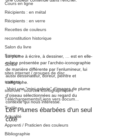
une couleur contenue dans l’encrier.
Cours en ligne
Récipients : en métal
Récipients : en verre
Recettes de couleurs
reconstitution historique
Salon du livre
Science
La plume à écrire, à dessiner, … est en elle-
même présentée par l’archéo-iconographie 
Scribe
de manière différente par l’enlumineur, lui 
sites internet / groupes de disc...
aussi dessinateur, doreur, peintre et 
sources
calligraphe.
 Voici une “mini-galerie” d’images de plume 
sources : sources iconographiques
d’oiseau sélectionnées au regard du 
Téléchargements/Liens vers docum...
contexte qui nous intéresse.
Textile
Les Plumes ébarbées d’un seul 
Actualité
côté
Apprenti / Praticien des couleurs
Bibliographie