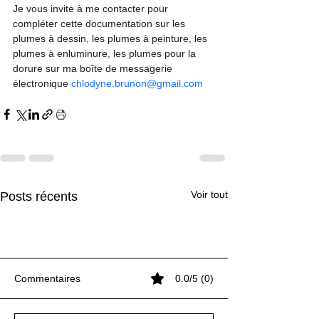
Je vous invite à me contacter pour 
compléter cette documentation sur les 
plumes à dessin, les plumes à peinture, les 
plumes à enluminure, les plumes pour la 
dorure sur ma boîte de messagerie 
électronique 
chlodyne.brunon@gmail.com
Voir tout
Posts récents
Commentaires
0.0/5 (0)
Névelon (suite)
Névelon (suite)