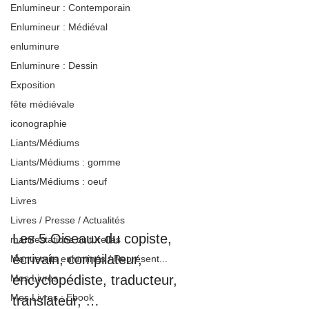
Enlumineur : Contemporain
Enlumineur : Médiéval
enluminure
Enluminure : Dessin
Exposition
fête médiévale
iconographie
Liants/Médiums
Liants/Médiums : gomme
Liants/Médiums : oeuf
Livres
Livres / Presse / Actualités
Les 5 Oiseaux du copiste, 
manifestations culturelles
écrivain, compilateur, 
Manuscrits enluminés / Représent...
Mes Livres
encyclopédiste, traducteur, 
Mes Livres : Ebook
translateur, …