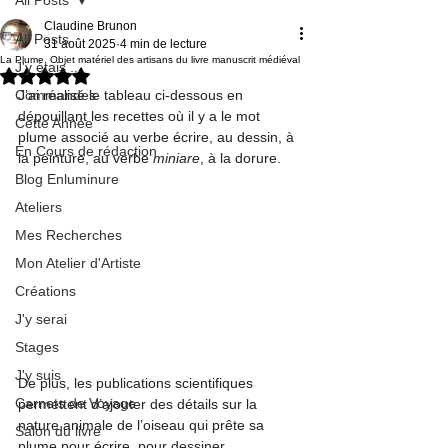
Claudine Brunon
All Posts
31 août 2025
4 min de lecture
La Plume. Objet matériel des artisans du livre manuscrit médiéval
J'y étais ...
Noté NaN étoiles sur 5.
Commandes
J’ai réalisé le tableau ci-dessous en 
dépouillant les recettes où il y a le mot 
Cette Année
plume associé au verbe écrire, au dessin, à 
En Cours de rédaction
la peinture, au verbe 
miniare
, à la dorure.
Blog Enluminure
Ateliers
Mes Recherches
Mon Atelier d'Artiste
Créations
J'y serai
Stages
J'y suis
De plus, les publications scientifiques 
Carnets de Voyage
permettent d’ajouter des détails sur la 
nature animale de l’oiseau qui prête sa 
Salon du livre
plume pour écrire, pour dessiner.