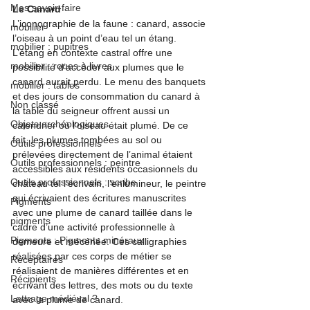
Mes savoir-faire
Le Canard
L’iconographie de la faune : canard, associe 
mobilier
l’oiseau à un point d’eau tel un étang. 
mobilier : pupitres
L’étang en contexte castral offre une 
mobilier : roues à livres
possibilité d’accéder aux plumes que le 
canard aurait perdu. Le menu des banquets 
mobilier : tables
et des jours de consommation du canard à 
Non classé
la table du seigneur offrent aussi un 
Objets archéologiques
calendrier où l’oiseau était plumé. De ce 
fait, les plumes tombées au sol ou 
Outils professionnels
prélevées directement de l’animal étaient 
Outils professionnels : peintre
accessibles aux résidents occasionnels du 
Outils professionnels : scribe
château tel l’écrivain, l’enlumineur, le peintre 
qui écrivaient des écritures manuscrites 
Pigments
avec une plume de canard taillée dans le 
pigments
cadre d’une activité professionnelle à 
Pigments : Pigments minéraux
demeure et mécénée. Ces calligraphies 
réalisées par ces corps de métier se 
Réceptaires
réalisaient de manières différentes et en 
Récipients
écrivant des lettres, des mots ou du texte 
Lettrage médiéval ?
avec la plume de canard. 