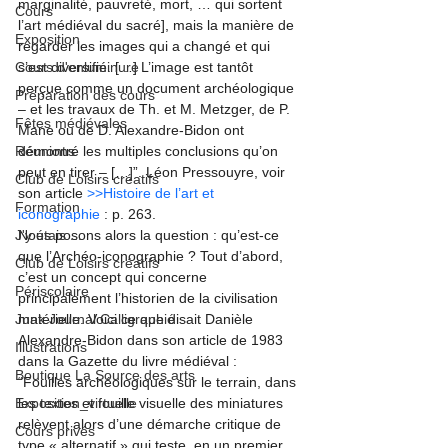
marginalité, pauvreté, mort, … qui sortent 
Cours
l’art médiéval du sacré], mais la manière de 
Exposition
regarder les images qui a changé et qui 
Cours d'enluminure
s’est diversifié. […] L’image est tantôt 
perçue comme un document archéologique 
Préparation des cours
– et les travaux de Th. et M. Metzger, de P. 
Fêtes médiévales
Mane ou de D. Alexandre-Bidon ont 
Réunions
démontré les multiples conclusions qu’on 
peut en tirer – […]”. Léon Pressouyre, voir 
Club de Loisirs créatifs
son article 
>>Histoire de l’art et 
Formation
iconographie
 : p. 263.
J'y étais ...
Nous posons alors la question : qu’est-ce 
que l’Archéo-iconographie ? Tout d’abord, 
Club de Loisirs créatifs
c’est un concept qui concerne 
Périscolaire
principalement l’historien de la civilisation 
Junk Journal Calligraphié
matérielle. Voici ce que disait Danièle 
Alexandre-Bidon dans son article de 1983 
Illustrations
dans la Gazette du livre médiéval :
Boutique La Source des arts
“Fouilles archéologiques sur le terrain, dans 
Exposition_virtuelle
les textes et fouille visuelle des miniatures 
relèvent alors d’une démarche critique de 
Cours privés
type « alternatif » qui teste, en un premier 