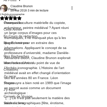
Claudine Brunon
All Posts
28 mai 2018
3 min de lecture
L’Archéo-iconographie
J'y étais ...
Noté NaN étoiles sur 5.
Commandes
Pourquoi la culture matérielle du copiste, 
enlumineur, peintre médiéval ? Ayant réuni 
Cette Année
un large corpus d’images pour ces 
En Cours de rédaction
thématiques, il ne manquait plus qu’à les 
Blog Enluminure
questionner pour en extraire des 
informations. Appliquant le concept de sa 
Ateliers
professeure d’université, madame Danièle-
Mes Recherches
Alexandre-Bidon, Claudine Brunon explorait 
Mon Atelier d'Artiste
alors ces sources du point de vue de 
l’Archéo-iconographie. L’Histoire de l’art 
Créations
médiéval avait en effet changé d’orientation 
J'y serai
dès les années 80 en France. Léon 
Stages
Pressouyre a bien noté en 1989 que l’image 
se perçoit aussi comme un document 
J'y suis
archéologique :
Carnets de Voyage
“[…] Ce n’est pas seulement la matière des 
Salon du livre
études iconographiques [fête, érotisme, 