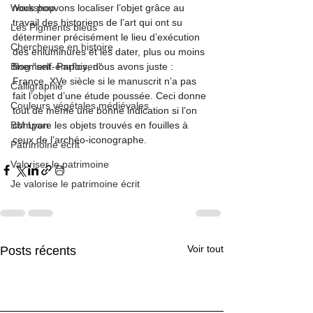
Workshop
nous pouvons localiser l’objet grâce au 
travail des historiens de l’art qui ont su 
Les Pigments bleus
déterminer précisément le lieu d’exécution 
Chercheuse en histoire
des enluminures et les dater, plus ou moins 
Blog "self-employed"
finement. Parfois, nous avons juste : 
France, XVe siècle si le manuscrit n’a pas 
Calligraphie
fait l’objet d’une étude poussée. Ceci donne 
Couleurs végétales médiévales
tout de même une bonne indication si l’on 
BM Lyon
compare les objets trouvés en fouilles à 
ceux de l’archéo-iconographe.
Patrimoine écrit
Valoriser le patrimoine
Je valorise le patrimoine écrit
Voir tout
Posts récents