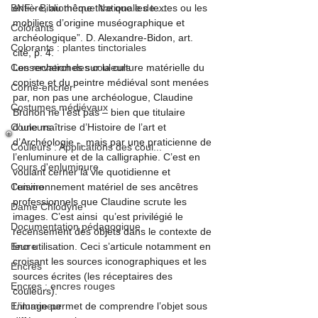
BNF - Bibliothèque Nationale de ...
entière, au même titre que les textes ou les 
mobiliers d’origine muséographique et 
Colorants
archéologique”. D. Alexandre-Bidon, art. 
Colorants : plantes tinctoriales
cité, p. 4.
Conservation des couleurs
Les recherches sur la culture matérielle du 
copiste et du peintre médiéval sont menées 
Corne-encrier
par, non pas une archéologue, Claudine 
Costumes médiévaux
Brunon ne l’est pas – bien que titulaire 
Couleurs
d’une maîtrise d’Histoire de l’art et 
d’Archéologie -, mais par une praticienne de 
Couleurs : Applications des coul...
l’enluminure et de la calligraphie. C’est en 
Cours d'enluminure
voulant cerner la vie quotidienne et 
Cuisine
l’environnement matériel de ses ancêtres 
professionnels que Claudine scrute les 
Dame Chlodyne
images. C’est ainsi  qu’est privilégié le 
Documentation pédagogique
recensement des objets dans le contexte de 
Encre
leur utilisation. Ceci s’articule notamment en 
croisant les sources iconographiques et les 
Encres
sources écrites (les réceptaires des 
Encres : encres rouges
couleurs).
Enlumineur
L’image permet de comprendre l’objet sous 