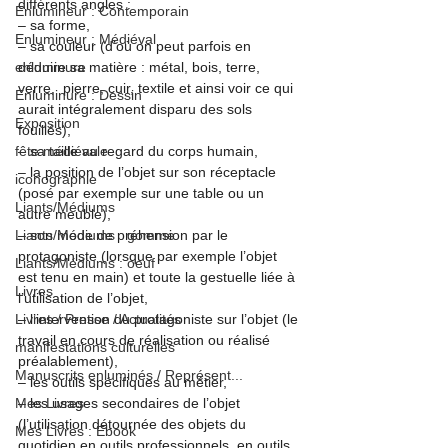
différents angles :

Enlumineur : Contemporain
– sa forme,

Enlumineur : Médiéval
– sa couleur (d’où on peut parfois en 
enluminure
déduire sa matière : métal, bois, terre, 
verre,  pierre, cuir, textile et ainsi voir ce qui 
Enluminure : Dessin
aurait intégralement disparu des sols 
Exposition
fouillés),

fête médiévale
– sa taille au regard du corps humain,

– la position de l’objet sur son réceptacle 
iconographie
(posé par exemple sur une table ou un 
Liants/Médiums
autre meuble),

Liants/Médiums : gomme
– son mode de préhension par le 
protagoniste (lorsque par exemple l’objet 
Liants/Médiums : oeuf
est tenu en main) et toute la gestuelle liée à 
Livres
l’utilisation de l’objet,

Livres / Presse / Actualités
– l’intervention du protagoniste sur l’objet (le 
travail en cours de réalisation ou réalisé 
manifestations culturelles
préalablement),

Manuscrits enluminés / Représent...
– les outils spécifiques au métier,

Mes Livres
– les usages secondaires de l’objet 
(l’utilisation détournée des objets du 
Mes Livres : Ebook
quotidien en outils professionnels, en outils 