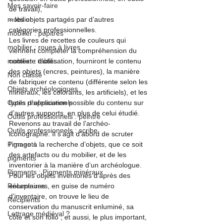
Mes savoir-faire
de travail),

mobilier
– les objets partagés par d’autres 
catégories professionnelles.
mobilier : pupitres
Les livres de recettes de couleurs qui 
mobilier : roues à livres
viennent compléter la compréhension du 
mobilier : tables
contexte d’utilisation, fourniront le contenu 
des objets (encres, peintures), la manière 
Non classé
de fabriquer ce contenu (différente selon les 
Objets archéologiques
minéraux, les colorants, les artificiels), et les 
Outils professionnels
types d’application possible du contenu sur 
d’autres supports, en plus de celui étudié.
Outils professionnels : peintre
Revenons au travail de l’archéo-
Outils professionnels : scribe
iconographe. Il s’agit d’abord de scruter 
Pigments
l’image à la recherche d’objets, que ce soit 
des artefacts ou du mobilier, et de les 
pigments
inventorier à la manière d’un archéologue. 
Pigments : Pigments minéraux
Pour les objets inventoriés d’après des 
Réceptaires
enluminures, en guise de numéro 
d’inventaire, on trouve le lieu de 
Récipients
conservation du manuscrit enluminé, sa 
Lettrage médiéval ?
côte et son folio ; et aussi, le plus important, 