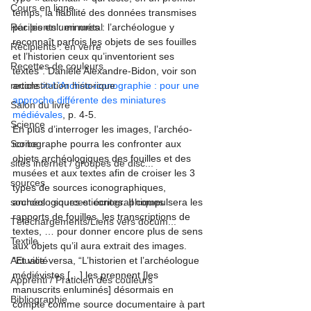
Cours en ligne
temps, la fiabilité des données transmises 
Récipients : en métal
par les enluminures : l’archéologue y 
reconnaît parfois les objets de ses fouilles 
Récipients : en verre
et l’historien ceux qu’inventorient ses 
Recettes de couleurs
textes”. Danièle Alexandre-Bidon, voir son 
reconstitution historique
article 
>>L’Archéo-iconographie : pour une 
approche différente des miniatures 
Salon du livre
médiévales
, p. 4-5.
Science
En plus d’interroger les images, l’archéo-
Scribe
iconographe pourra les confronter aux 
objets archéologiques des fouilles et des 
sites internet / groupes de disc...
musées et aux textes afin de croiser les 3 
sources
types de sources iconographiques, 
sources : sources iconographiques
archéologiques et écrites. Il compulsera les 
rapports de fouilles, les transcriptions de 
Téléchargements/Liens vers docum...
textes, … pour donner encore plus de sens 
Textile
aux objets qu’il aura extrait des images.
Actualité
“Et vice-versa, “L’historien et l’archéologue 
médiévistes […] les prennent [les 
Apprenti / Praticien des couleurs
manuscrits enluminés] désormais en 
Bibliographie
compte comme source documentaire à part 