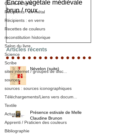
Encre végétale médiévale
Stage d'enlumi
Cours en ligne
brun / roux
Récipients : en métal
Récipients : en verre
Recettes de couleurs
reconstitution historique
Salon du livre
Articles récents
Science
Scribe
Névelon (suite)
sites internet / groupes de disc...
sources
sources : sources iconographiques
Téléchargements/Liens vers docum...
Textile
Présence estivale de Melle
Actualité
Claudine Brunon
Apprenti / Praticien des couleurs
Bibliographie