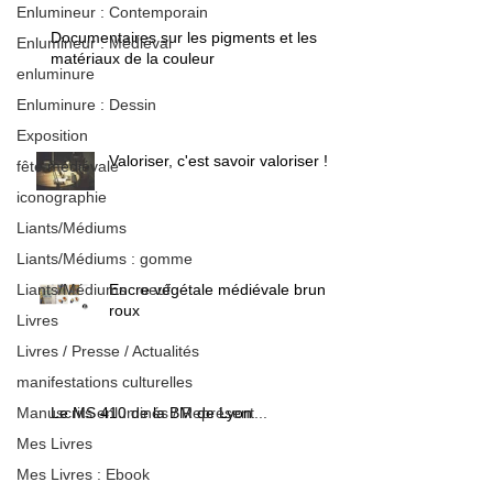
Enlumineur : Contemporain
Documentaires sur les pigments et les
Enlumineur : Médiéval
matériaux de la couleur
enluminure
Enluminure : Dessin
Exposition
Valoriser, c'est savoir valoriser !
fête médiévale
iconographie
Liants/Médiums
Liants/Médiums : gomme
Encre végétale médiévale brun /
Liants/Médiums : oeuf
roux
Livres
Livres / Presse / Actualités
manifestations culturelles
Le MS 410 de la BM de Lyon
Manuscrits enluminés / Représent...
Mes Livres
Mes Livres : Ebook