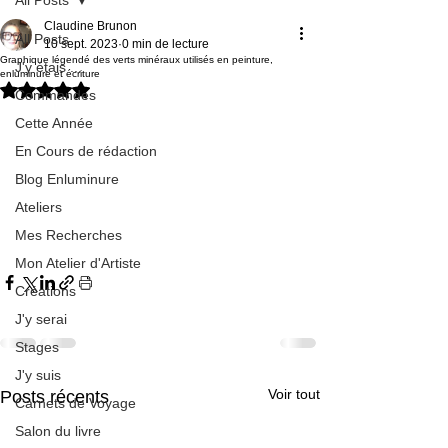
Claudine Brunon
All Posts
10 sept. 2023
0 min de lecture
Graphique légendé des verts minéraux utilisés en peinture,
J'y étais ...
enluminure et écriture
Noté NaN étoiles sur 5.
Commandes
Cette Année
En Cours de rédaction
Blog Enluminure
Ateliers
Mes Recherches
Mon Atelier d'Artiste
Créations
J'y serai
Stages
J'y suis
Voir tout
Posts récents
Carnets de Voyage
Salon du livre