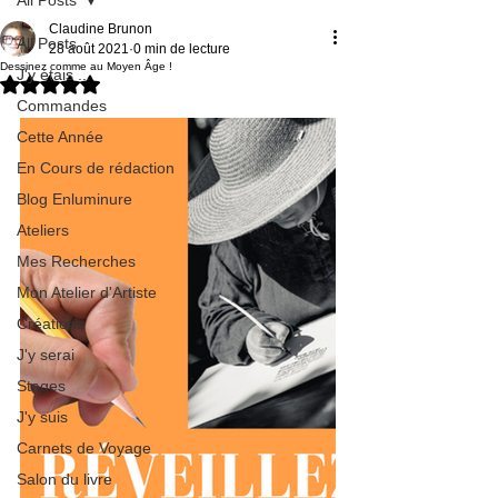
Claudine Brunon
All Posts
28 août 2021
0 min de lecture
Dessinez comme au Moyen Âge !
J'y étais ...
Noté NaN étoiles sur 5.
Commandes
Cette Année
En Cours de rédaction
Blog Enluminure
Ateliers
Mes Recherches
Mon Atelier d'Artiste
Créations
J'y serai
Stages
J'y suis
Carnets de Voyage
Salon du livre