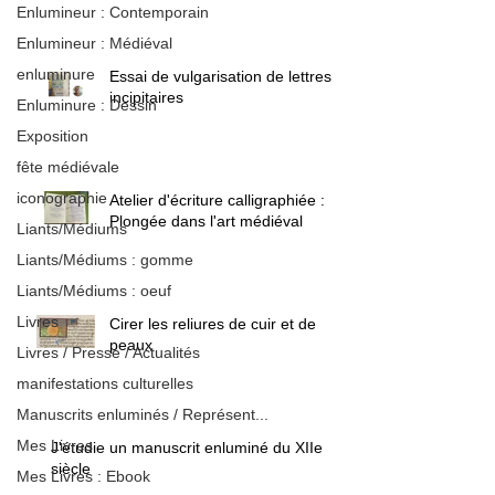
Enlumineur : Contemporain
Enlumineur : Médiéval
enluminure
Essai de vulgarisation de lettres
incipitaires
Enluminure : Dessin
Exposition
fête médiévale
iconographie
Atelier d'écriture calligraphiée :
Plongée dans l'art médiéval
Liants/Médiums
Liants/Médiums : gomme
Liants/Médiums : oeuf
Livres
Cirer les reliures de cuir et de
peaux
Livres / Presse / Actualités
manifestations culturelles
Manuscrits enluminés / Représent...
Mes Livres
J'étudie un manuscrit enluminé du XIIe
siècle
Mes Livres : Ebook