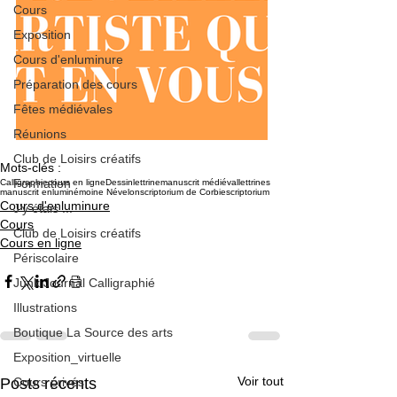
Cours
Exposition
Cours d'enluminure
Préparation des cours
Fêtes médiévales
Réunions
Club de Loisirs créatifs
Mots-clés :
Formation
Calligraphie
cours en ligne
Dessin
lettrine
manuscrit médiéval
lettrines
manuscrit enluminé
moine Névelon
scriptorium de Corbie
scriptorium
Cours d'enluminure
J'y étais ...
Cours
Club de Loisirs créatifs
Cours en ligne
Périscolaire
Junk Journal Calligraphié
Illustrations
Boutique La Source des arts
Exposition_virtuelle
Voir tout
Posts récents
Cours privés