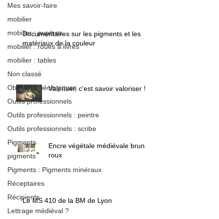
Mes savoir-faire
mobilier
mobilier : pupitres
Documentaires sur les pigments et les
matériaux de la couleur
mobilier : roues à livres
mobilier : tables
Non classé
Objets archéologiques
Valoriser, c'est savoir valoriser !
Outils professionnels
Outils professionnels : peintre
Outils professionnels : scribe
Pigments
Encre végétale médiévale brun /
roux
pigments
Pigments : Pigments minéraux
Réceptaires
Récipients
Le MS 410 de la BM de Lyon
Lettrage médiéval ?