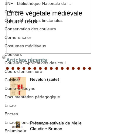
BNF - Bibliothèque Nationale de ...
Colorants
Encre végétale médiévale
Stage d'enlumi
brun / roux
Colorants : plantes tinctoriales
Conservation des couleurs
Corne-encrier
Costumes médiévaux
Couleurs
Articles récents
Couleurs : Applications des coul...
Cours d'enluminure
Névelon (suite)
Cuisine
Dame Chlodyne
Documentation pédagogique
Encre
Encres
Encres : encres rouges
Présence estivale de Melle
Claudine Brunon
Enlumineur