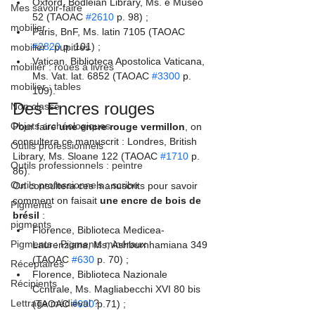
Oxford, Bodleian Library, Ms. e Museo 
Mes savoir-faire
52 (TAOAC 
#2610
 p. 98) ;
mobilier
Paris, BnF, Ms. latin 7105 (TAOAC 
#2820
 p. 101) ;
mobilier : pupitres
Vatican, Biblioteca Apostolica Vaticana, 
mobilier : roues à livres
Ms. Vat. lat. 6852 (TAOAC 
#3300
 p. 
mobilier : tables
109).
Des Encres rouges
Non classé
Objets archéologiques
Pour faire 
une encre rouge vermillon
, on 
consultera ce manuscrit : Londres, British 
Outils professionnels
Library, Ms. Sloane 122 (TAOAC 
#1710
 p. 
Outils professionnels : peintre
86).
Outils professionnels : scribe
On consultera ces manuscrits pour savoir 
comment on faisait 
une encre de bois de 
Pigments
brésil 
:
pigments
Florence, Biblioteca Medicea-
Pigments : Pigments minéraux
Laurenziana, Ms, Ashburnhamiana 349 
(TAOAC 
#630
 p. 70) ;
Réceptaires
Florence, Biblioteca Nazionale 
Récipients
Ccntrale, Ms. Magliabecchi XVI 80 bis 
Lettrage médiéval ?
(TAOAC 
#690
 p.71) ;