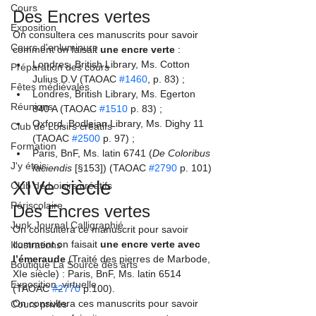
Cours
Des Encres vertes
Exposition
On consultera ces manuscrits pour savoir 
Cours d'enluminure
comment on faisait 
une encre verte
 : 
Londres, British Library, Ms. Cotton 
Préparation des cours
Julius D.V (TAOAC 
#1460
, p. 83) ;
Fêtes médiévales
Londres, British Library, Ms. Egerton 
Réunions
840 A (TAOAC 
#1510
 p. 83) ;
Oxford, Bodleian Library, Ms. Dighy 11 
Club de Loisirs créatifs
(TAOAC 
#2500
 p. 97) ;
Formation
Paris, BnF, Ms. latin 6741 (
De Coloribus 
J'y étais ...
faciendis
 [§153]) (TAOAC 
#2790
 p. 101)
XIVe siècle
Club de Loisirs créatifs
Périscolaire
Des Encres vertes
Junk Journal Calligraphié
On consultera ce manuscrit pour savoir 
comment on faisait 
une encre verte avec 
Illustrations
l’émeraude 
(Traité des pierres de Marbode, 
Boutique La Source des arts
XIe siècle) : Paris, BnF, Ms. latin 6514 
Exposition_virtuelle
(TAOAC 
#2770
 p.100).
On consultera ces manuscrits pour savoir 
Cours privés