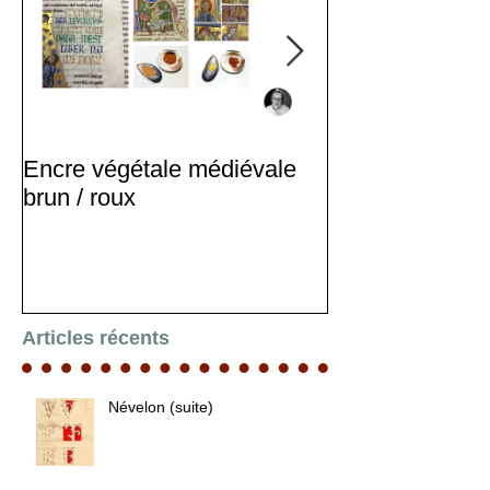
Encre végétale médiévale
Stage d'enlumi
brun / roux
Articles récents
Névelon (suite)