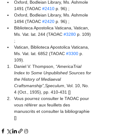
Oxford, Bodleian Library, Ms. Ashmole 
1491 (TAOAC 
#2410
 p. 96) ;
Oxford, Bodleian Library, Ms. Ashmole 
1494 (TAOAC 
#2420
 p. 96) ;
Biblioteca Apostolica Vaticana, Vatican, 
Ms. Vat. lat. 244 (TAOAC 
#3280
 p. 109) 
;
Vatican, Biblioteca Apostolica Vaticana, 
Ms. Vat. lat. 6852 (TAOAC 
#3300
 p. 
109).
Daniel V. Thompson,
 “AmericaTrial 
Index to Some Unpublished Sources for 
the History of Mediaeval 
Craftsmanship”,
Speculum
, Vol. 10, No. 
4 (Oct., 1935), pp. 410-431
 [
]
Vous pourrez consulter le TAOAC pour 
vous référer aux feuillets des 
manuscrits et consulter la bibliographie
[
]