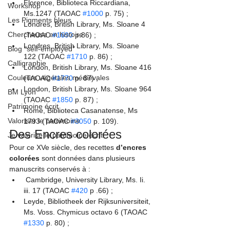
Florence, Biblioteca Riccardiana, 
Workshop
Ms.1247 (TAOAC 
#1000
 p. 75) ;
Les Pigments bleus
Londres, British Library, Ms. Sloane 4 
Chercheuse en histoire
(TAOAC 
#1690
 p.86) ;
Londres, British Library, Ms. Sloane 
Blog "self-employed"
122 (TAOAC 
#1710
 p. 86) ;
Calligraphie
London, British Library, Ms. Sloane 416 
Couleurs végétales médiévales
(TAOAC 
#1770
 p. 87) ; 
London, British Library, Ms. Sloane 964 
BM Lyon
(TAOAC 
#1850
 p. 87) ;
Patrimoine écrit
Rome, Biblioteca Casanatense, Ms 
Valoriser le patrimoine
1793 (TAOAC 
#3050
 p. 109).
Des Encres colorées
Je valorise le patrimoine écrit
Pour ce XVe siècle, des recettes
 d’encres 
colorées
 sont données dans plusieurs 
manuscrits conservés à :
 Cambridge, University Library, Ms. Ii. 
iii. 17 (TAOAC 
#420
 p .66) ;
Leyde, Bibliotheek der Rijksuniversiteit, 
Ms. Voss. Chymicus octavo 6 (TAOAC 
#1330
 p. 80) ;