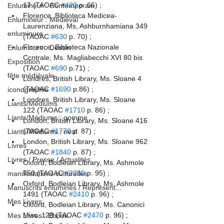
17 (TAOAC 
#420
 p .66) ;
Enlumineur : Contemporain
Florence, Biblioteca Medicea-
Enlumineur : Médiéval
Laurenziana, Ms, Ashburnhamiana 349 
enluminure
(TAOAC 
#630
 p. 70) ;
Florence, Biblioteca Nazionale 
Enluminure : Dessin
Ccntrale, Ms. Magliabecchi XVI 80 bis 
Exposition
(TAOAC 
#690
 p.71) ;
fête médiévale
Londres, British Library, Ms. Sloane 4 
(TAOAC 
#1690
 p.86) ;
iconographie
Londres, British Library, Ms. Sloane 
Liants/Médiums
122 (TAOAC 
#1710
 p. 86) ;
Liants/Médiums : gomme
London, British Library, Ms. Sloane 416 
(TAOAC 
#1770
 p. 87) ;
Liants/Médiums : oeuf
London, British Library, Ms. Sloane 962 
Livres
(TAOAC 
#1840
 p. 87) ;
Livres / Presse / Actualités
Oxford, Bodleian Library, Ms. Ashmole 
750 (TAOAC 
#2330
 p. 95) ;
manifestations culturelles
Oxford, Bodleian Library, Ms. Ashmole 
Manuscrits enluminés / Représent...
1491 (TAOAC 
#2410
 p. 96) ;
Mes Livres
Oxford, Bodleian Library, Ms. Canonici 
Misc. 128 (TAOAC 
#2470
 p. 96) ;
Mes Livres : Ebook