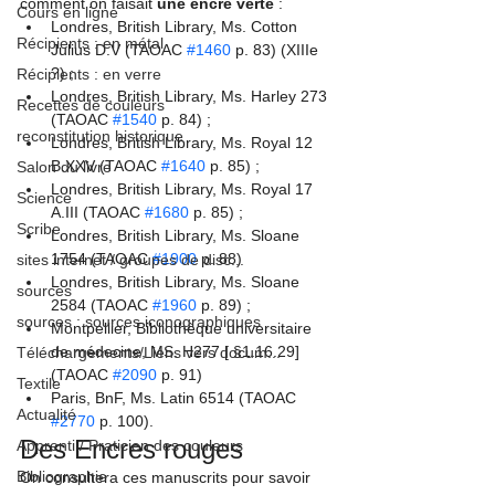
comment on faisait 
une encre verte 
:
Cours en ligne
Londres, British Library, Ms. Cotton 
Récipients : en métal
Julius D.V (TAOAC 
#1460
 p. 83) (XIIIe 
?) ;
Récipients : en verre
Londres, British Library, Ms. Harley 273 
Recettes de couleurs
(TAOAC 
#1540
 p. 84) ;
reconstitution historique
Londres, British Library, Ms. Royal 12 
B.XXV (TAOAC 
#1640
 p. 85) ;
Salon du livre
Londres, British Library, Ms. Royal 17 
Science
A.III (TAOAC 
#1680
 p. 85) ;
Scribe
Londres, British Library, Ms. Sloane 
1754 (TAOAC 
#1900
 p. 88)
sites internet / groupes de disc...
Londres, British Library, Ms. Sloane 
sources
2584 (TAOAC 
#1960
 p. 89) ;
sources : sources iconographiques
Montpellier, Bibliothèque universitaire 
de médecine, MS. H277 [ §1.16.29] 
Téléchargements/Liens vers docum...
(TAOAC 
#2090
 p. 91)
Textile
Paris, BnF, Ms. Latin 6514 (TAOAC 
Actualité
#2770
 p. 100).
Des Encres rouges
Apprenti / Praticien des couleurs
Bibliographie
On consultera ces manuscrits pour savoir 