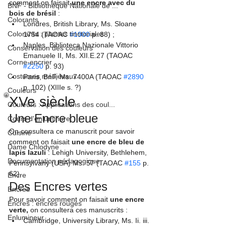
comment on faisait 
une encre avec du 
BNF - Bibliothèque Nationale de ...
bois de brésil
 :
Colorants
Londres, British Library, Ms. Sloane 
Colorants : plantes tinctoriales
1754 (TAOAC 
#1900
 p. 88) ;
Naples, Biblioteca Nazionale Vittorio 
Conservation des couleurs
Emanuele II, Ms. XII.E.27 (TAOAC 
Corne-encrier
#2250
 p. 93)
Costumes médiévaux
Paris, BnF, Ms. 7400A (TAOAC 
#2890
p. 102) (XIIIe s. ?)
Couleurs
XVe siècle
Couleurs : Applications des coul...
Une Encre bleue
Cours d'enluminure
On consultera ce manuscrit pour savoir 
Cuisine
comment on faisait 
une encre de bleu de 
Dame Chlodyne
lapis lazuli
 : Lehigh University, Bethlehem, 
Documentation pédagogique
Pennsylvany (USA) Ms. 57 (TAOAC 
#155
 p. 
62).
Encre
Des Encres vertes
Encres
Pour savoir comment on faisait 
une encre 
Encres : encres rouges
verte, 
on consultera ces manuscrits :
Enlumineur
Cambridge, University Library, Ms. Ii. iii. 