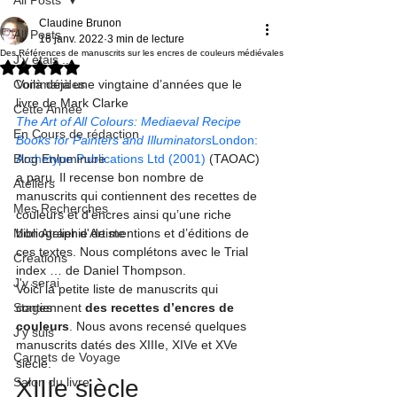
Claudine Brunon
All Posts
16 janv. 2022
3 min de lecture
Des Références de manuscrits sur les encres de couleurs médiévales
J'y étais ...
Noté NaN étoiles sur 5.
Commandes
Voilà déjà une vingtaine d’années que le 
Cette Année
The Art of All Colours: Mediaeval Recipe 
En Cours de rédaction
Books for Painters and Illuminators
London: 
Blog Enluminure
Archetype Publications Ltd (2001)
 (TAOAC) 
a paru. Il recense bon nombre de 
Ateliers
manuscrits qui contiennent des recettes de 
Mes Recherches
couleurs et d’encres ainsi qu’une riche 
Mon Atelier d'Artiste
bibliographie de mentions et d’éditions de 
ces textes. Nous complétons avec le Trial 
Créations
index … de Daniel Thompson
. 
J'y serai
Voici la petite liste de manuscrits qui 
Stages
contiennent 
des recettes d’encres de 
couleurs
. Nous avons recensé quelques 
J'y suis
manuscrits datés des XIIIe, XIVe et XVe 
Carnets de Voyage
siècle.
Salon du livre
XIIIe siècle