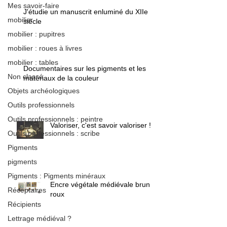
Mes savoir-faire
J'étudie un manuscrit enluminé du XIIe
mobilier
siècle
mobilier : pupitres
mobilier : roues à livres
mobilier : tables
Documentaires sur les pigments et les
Non classé
matériaux de la couleur
Objets archéologiques
Outils professionnels
Outils professionnels : peintre
Valoriser, c'est savoir valoriser !
Outils professionnels : scribe
Pigments
pigments
Pigments : Pigments minéraux
Encre végétale médiévale brun /
Réceptaires
roux
Récipients
Lettrage médiéval ?