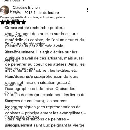
Claudine Brunon
All Posts
28 mai 2018
1 min de lecture
Culture matérielle du copiste, enlumineur, peintre
J'y étais ...
Noté NaN étoiles sur 5.
Commandes
Ce carnet de recherche publiera 
régulièrement des articles sur la culture 
Cette Année
matérielle du copiste, de l’enlumineur et du 
En Cours de rédaction
peintre de la période médiévale 
Blog Enluminure
essentiellement. Il s’agit d’écrire sur les 
outils de travail de ces artisans, mais aussi 
Ateliers
de pénétrer au coeur des ateliers. Ainsi, les 
Mes Recherches
instruments, le mobilier, les textiles, etc 
Mon Atelier d'Artiste
mais aussi une compréhension de leurs 
usages et mise en situation grâce à 
Créations
l’iconographie est de mise. Croiser les 
J'y serai
sources écrites (principalement les livres de 
Stages
recettes de couleurs), les sources 
iconographiques (des représentations de 
J'y suis
copistes – principalement les évangélistes – 
Carnets de Voyage
; des représentations de peintres – 
Salon du livre
principalement saint Luc peignant la Vierge 