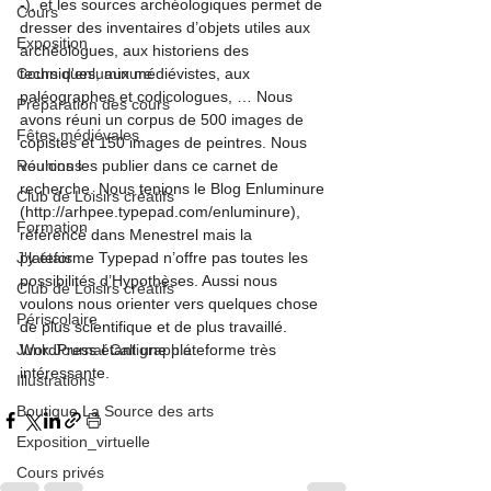
-), et les sources archéologiques permet de 
Cours
dresser des inventaires d’objets utiles aux 
Exposition
archéologues, aux historiens des 
Cours d'enluminure
techniques, aux médiévistes, aux 
paléographes et codicologues, … Nous 
Préparation des cours
avons réuni un corpus de 500 images de 
Fêtes médiévales
copistes et 150 images de peintres. Nous 
Réunions
voulons les publier dans ce carnet de 
recherche. Nous tenions le Blog Enluminure 
Club de Loisirs créatifs
(http://arhpee.typepad.com/enluminure), 
Formation
référencé dans Menestrel mais la 
J'y étais ...
plateforme Typepad n’offre pas toutes les 
possibilités d’Hypothèses. Aussi nous 
Club de Loisirs créatifs
voulons nous orienter vers quelques chose 
Périscolaire
de plus scientifique et de plus travaillé. 
Junk Journal Calligraphié
WordPress étant une plateforme très 
intéressante.
Illustrations
Boutique La Source des arts
Exposition_virtuelle
Cours privés