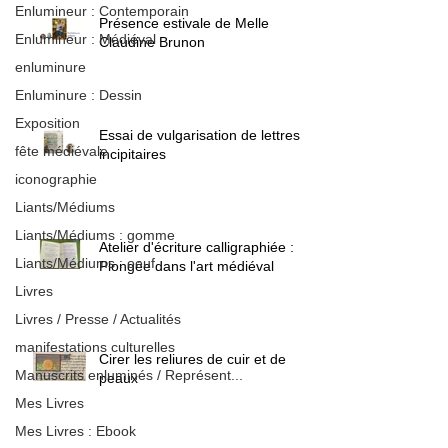
Enlumineur : Contemporain
Présence estivale de Melle
Enlumineur : Médiéval
Claudine Brunon
enluminure
Enluminure : Dessin
Exposition
Essai de vulgarisation de lettres
fête médiévale
incipitaires
iconographie
Liants/Médiums
Liants/Médiums : gomme
Atelier d'écriture calligraphiée :
Liants/Médiums : oeuf
Plongée dans l'art médiéval
Livres
Livres / Presse / Actualités
manifestations culturelles
Cirer les reliures de cuir et de
Manuscrits enluminés / Représent...
peaux
Mes Livres
Mes Livres : Ebook