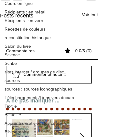
Cours en ligne
Récipients : en métal
Voir tout
Posts récents
Récipients : en verre
Recettes de couleurs
reconstitution historique
Salon du livre
Commentaires
0.0/5 (0)
Science
Névelon (suite)
Névelon (suite)
Scribe
sites internet / groupes de disc...
Présence estivale de
Essai de vulgarisation de
Présence estivale de
Essai de vulgarisation de
Présence estivale de
Commenter et noter...
sources
Melle Claudine Brunon
lettres incipitaires
Melle Claudine Brunon
lettres incipitaires
Melle Claudine Brunon
sources : sources iconographiques
Téléchargements/Liens vers docum...
A ne pas manquer ...
Textile
Actualité
Apprenti / Praticien des couleurs
Bibliographie