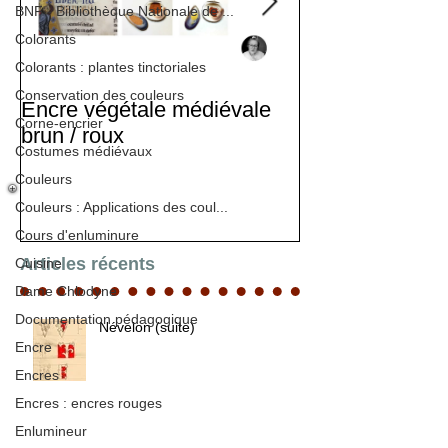
BNF - Bibliothèque Nationale de ...
Colorants
Colorants : plantes tinctoriales
Conservation des couleurs
Encre végétale médiévale
Stage d'enlumi
Corne-encrier
brun / roux
Costumes médiévaux
Couleurs
Couleurs : Applications des coul...
Cours d'enluminure
Articles récents
Cuisine
Dame Chlodyne
Documentation pédagogique
Névelon (suite)
Encre
Encres
Encres : encres rouges
Enlumineur