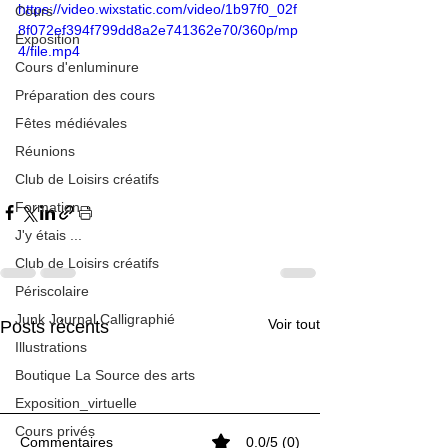
https://video.wixstatic.com/video/1b97f0_02f
Cours
8f072ef394f799dd8a2e741362e70/360p/mp
Exposition
4/file.mp4
Cours d'enluminure
Préparation des cours
Fêtes médiévales
Réunions
Club de Loisirs créatifs
Formation
J'y étais ...
Club de Loisirs créatifs
Périscolaire
Junk Journal Calligraphié
Voir tout
Posts récents
Illustrations
Boutique La Source des arts
Exposition_virtuelle
Cours privés
Commentaires
0.0/5 (0)