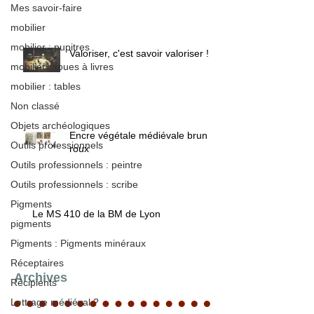
Mes savoir-faire
mobilier
mobilier : pupitres
Valoriser, c'est savoir valoriser !
mobilier : roues à livres
mobilier : tables
Non classé
Objets archéologiques
Encre végétale médiévale brun /
Outils professionnels
roux
Outils professionnels : peintre
Outils professionnels : scribe
Pigments
Le MS 410 de la BM de Lyon
pigments
Pigments : Pigments minéraux
Réceptaires
Archives
Récipients
Lettrage médiéval ?