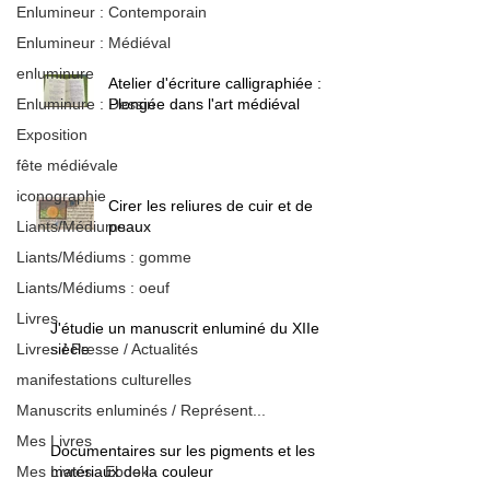
Enlumineur : Contemporain
Enlumineur : Médiéval
enluminure
Atelier d'écriture calligraphiée :
Enluminure : Dessin
Plongée dans l'art médiéval
Exposition
fête médiévale
iconographie
Cirer les reliures de cuir et de
Liants/Médiums
peaux
Liants/Médiums : gomme
Liants/Médiums : oeuf
Livres
J'étudie un manuscrit enluminé du XIIe
Livres / Presse / Actualités
siècle
manifestations culturelles
Manuscrits enluminés / Représent...
Mes Livres
Documentaires sur les pigments et les
Mes Livres : Ebook
matériaux de la couleur