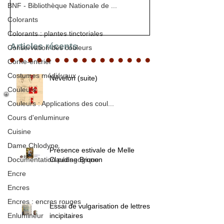
BNF - Bibliothèque Nationale de ...
Colorants
Colorants : plantes tinctoriales
Articles récents
Conservation des couleurs
Corne-encrier
Costumes médiévaux
Névelon (suite)
Couleurs
Couleurs : Applications des coul...
Cours d'enluminure
Cuisine
Dame Chlodyne
Présence estivale de Melle
Documentation pédagogique
Claudine Brunon
Encre
Encres
Encres : encres rouges
Essai de vulgarisation de lettres
Enlumineur
incipitaires