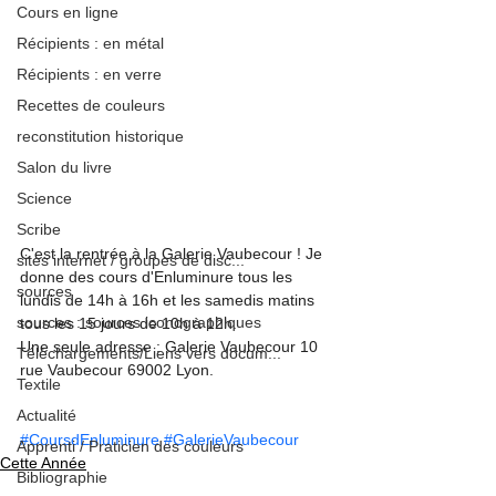
Cours en ligne
Récipients : en métal
Récipients : en verre
Recettes de couleurs
reconstitution historique
Salon du livre
Science
Scribe
C'est la rentrée à la Galerie Vaubecour ! Je 
sites internet / groupes de disc...
donne des cours d'Enluminure tous les 
sources
lundis de 14h à 16h et les samedis matins 
sources : sources iconographiques
tous les 15 jours de 10h à 12h.
Une seule adresse : Galerie Vaubecour 10 
Téléchargements/Liens vers docum...
rue Vaubecour 69002 Lyon.
Textile
Actualité
#CoursdEnluminure
#GalerieVaubecour
Apprenti / Praticien des couleurs
Cette Année
Bibliographie