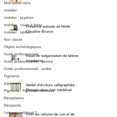
Mes savoir-faire
mobilier
mobilier : pupitres
mobilier : roues à livres
Présence estivale de Melle
Claudine Brunon
mobilier : tables
Non classé
Objets archéologiques
Outils professionnels
Essai de vulgarisation de lettres
incipitaires
Outils professionnels : peintre
Outils professionnels : scribe
Pigments
pigments
Atelier d'écriture calligraphiée :
Plongée dans l'art médiéval
Pigments : Pigments minéraux
Réceptaires
Récipients
Lettrage médiéval ?
Cirer les reliures de cuir et de