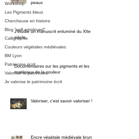
peaux
Workshop
Les Pigments bleus
Chercheuse en histoire
Blog "self-employed"
J'étudie un manuscrit enluminé du XIIe
siècle
Calligraphie
Couleurs végétales médiévales
BM Lyon
Patrimoine écrit
Documentaires sur les pigments et les
matériaux de la couleur
Valoriser le patrimoine
Je valorise le patrimoine écrit
Valoriser, c'est savoir valoriser !
Encre végétale médiévale brun /