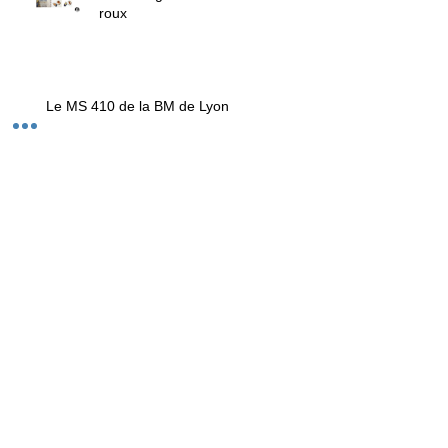
roux
Le MS 410 de la BM de Lyon
Archives
août 2026
(1)
1 post
juin 2026
(1)
1 post
mai 2026
(2)
2 posts
avril 2026
(1)
1 post
mars 2026
(1)
1 post
février 2026
(1)
1 post
janvier 2026
(1)
1 post
décembre 2025
(2)
2 posts
novembre 2025
(4)
4 posts
août 2025
(1)
1 post
juillet 2025
(2)
2 posts
juin 2025
(1)
1 post
avril 2025
(1)
1 post