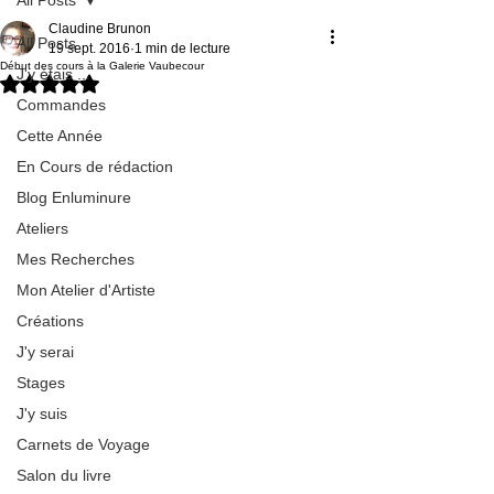
Claudine Brunon
All Posts
19 sept. 2016
1 min de lecture
Début des cours à la Galerie Vaubecour
J'y étais ...
Noté NaN étoiles sur 5.
Commandes
Cette Année
En Cours de rédaction
Blog Enluminure
Ateliers
Mes Recherches
Mon Atelier d'Artiste
Créations
J'y serai
Stages
J'y suis
Carnets de Voyage
Salon du livre