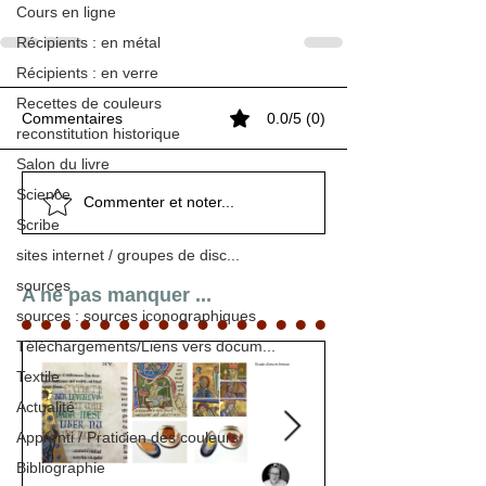
Cours en ligne
Récipients : en métal
Récipients : en verre
Recettes de couleurs
Commentaires
0.0/5 (0)
reconstitution historique
Salon du livre
Science
Commenter et noter...
Scribe
sites internet / groupes de disc...
sources
A ne pas manquer ...
sources : sources iconographiques
Téléchargements/Liens vers docum...
Textile
Actualité
Apprenti / Praticien des couleurs
Bibliographie