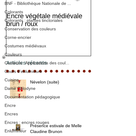
BNF - Bibliothèque Nationale de ...
Colorants
Encre végétale médiévale
Stage d'enlumi
Colorants : plantes tinctoriales
brun / roux
Conservation des couleurs
Corne-encrier
Costumes médiévaux
Couleurs
Articles récents
Couleurs : Applications des coul...
Cours d'enluminure
Cuisine
Névelon (suite)
Dame Chlodyne
Documentation pédagogique
Encre
Encres
Encres : encres rouges
Présence estivale de Melle
Enlumineur
Claudine Brunon