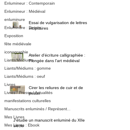
Enlumineur : Contemporain
Enlumineur : Médiéval
enluminure
Essai de vulgarisation de lettres
Enluminure : Dessin
incipitaires
Exposition
fête médiévale
iconographie
Atelier d'écriture calligraphiée :
Liants/Médiums
Plongée dans l'art médiéval
Liants/Médiums : gomme
Liants/Médiums : oeuf
Livres
Cirer les reliures de cuir et de
Livres / Presse / Actualités
peaux
manifestations culturelles
Manuscrits enluminés / Représent...
Mes Livres
J'étudie un manuscrit enluminé du XIIe
Mes Livres : Ebook
siècle