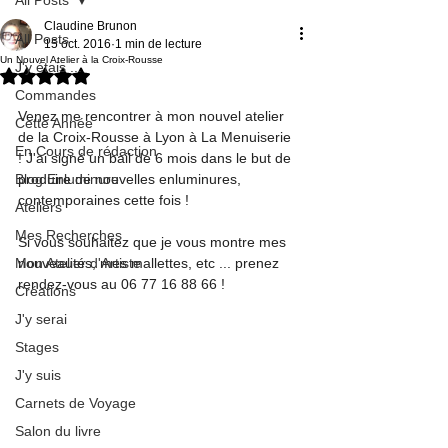
Claudine Brunon
All Posts
15 oct. 2016
1 min de lecture
Un Nouvel Atelier à la Croix-Rousse
J'y étais ...
Noté NaN étoiles sur 5.
Commandes
Venez me rencontrer à mon nouvel atelier 
Cette Année
de la Croix-Rousse à Lyon à La Menuiserie 
En Cours de rédaction
! J'ai signé un bail de 6 mois dans le but de 
Blog Enluminure
produire de nouvelles enluminures, 
contemporaines cette fois !
Ateliers
Mes Recherches
Si vous souhaitez que je vous montre mes 
Mon Atelier d'Artiste
nouveautés, mes mallettes, etc ... prenez 
rendez-vous au 06 77 16 88 66 !
Créations
J'y serai
Stages
J'y suis
Carnets de Voyage
Salon du livre