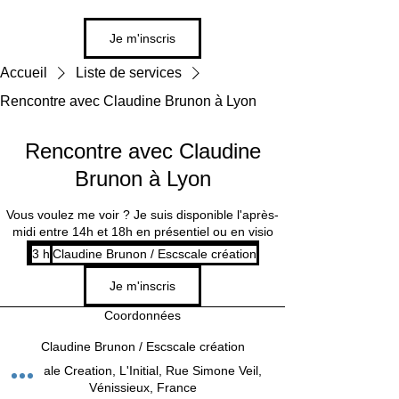
Je m'inscris
Accueil
Liste de services
Rencontre avec Claudine Brunon à Lyon
Rencontre avec Claudine
Brunon à Lyon
Vous voulez me voir ? Je suis disponible l'après-
midi entre 14h et 18h en présentiel ou en visio
3 h
3
Claudine Brunon / Escscale création
h
Je m'inscris
Coordonnées
Claudine Brunon / Escscale création
Escale Creation, L'Initial, Rue Simone Veil,
Vénissieux, France