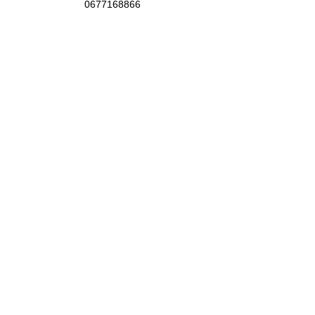
0677168866
chlodyne.brunon@gmail.com
Follow us on Instagram
@claudinebrunon2