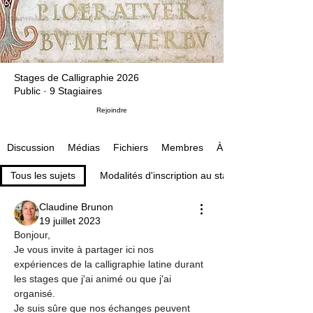
Stages de Calligraphie 2026
Public
·
9 Stagiaires
Rejoindre
Médias
Fichiers
Membres
À propos
Discussion
Tous les sujets
Modalités d'inscription au stage (1)
Claudine Brunon
19 juillet 2023
Bonjour,
Je vous invite à partager ici nos 
expériences de la calligraphie latine durant 
les stages que j'ai animé ou que j'ai 
organisé.
Je suis sûre que nos échanges peuvent 