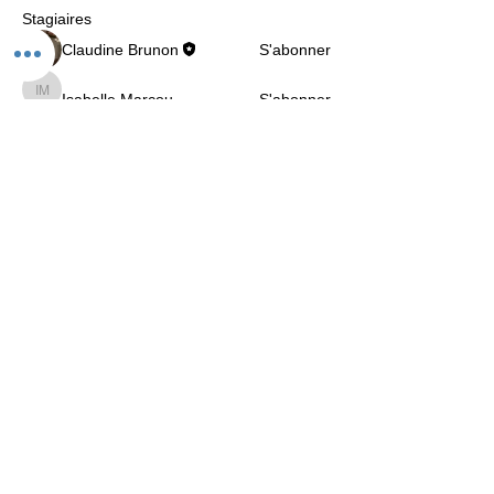
Stagiaires
Claudine Brunon
S'abonner
Isabelle Marcou
S'abonner
Isabelle Marcou
Camille Samain
S'abonner
Camille Samain
Victoria Suppan
S'abonner
Nathalie MICHEL
S'abonner
Nathalie MICHEL
Voir tous les Stagiaires (9)
Follow us on Instagram