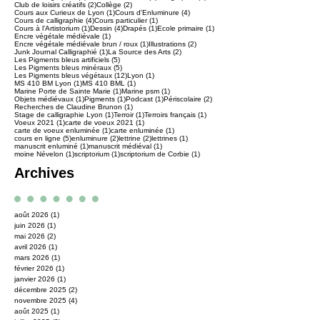
2 posts
2 posts
Club de loisirs créatifs
(2)
Collège
(2)
1 post
4 posts
Cours aux Curieux de Lyon
(1)
Cours d'Enluminure
(4)
4 posts
1 post
Cours de calligraphie
(4)
Cours particulier
(1)
1 post
4 posts
1 post
1 post
Cours à l'Artistorium
(1)
Dessin
(4)
Drapés
(1)
Ecole primaire
(1)
1 post
Encre végétale médiévale
(1)
1 post
2 posts
Encre végétale médiévale brun / roux
(1)
Illustrations
(2)
1 post
2 posts
Junk Journal Calligraphié
(1)
La Source des Arts
(2)
5 posts
Les Pigments bleus artificiels
(5)
5 posts
Les Pigments bleus minéraux
(5)
12 posts
1 post
Les Pigments bleus végétaux
(12)
Lyon
(1)
1 post
1 post
MS 410 BM Lyon
(1)
MS 410 BML
(1)
1 post
1 post
Marine Porte de Sainte Marie
(1)
Marine psm
(1)
1 post
1 post
1 post
2 posts
Objets médiévaux
(1)
Pigments
(1)
Podcast
(1)
Périscolaire
(2)
1 post
Recherches de Claudine Brunon
(1)
1 post
1 post
1 post
Stage de calligraphie Lyon
(1)
Terroir
(1)
Terroirs français
(1)
1 post
1 post
Voeux 2021
(1)
carte de voeux 2021
(1)
1 post
1 post
carte de voeux enluminée
(1)
carte enluminée
(1)
5 posts
2 posts
2 posts
1 post
cours en ligne
(5)
enluminure
(2)
lettrine
(2)
lettrines
(1)
1 post
1 post
manuscrit enluminé
(1)
manuscrit médiéval
(1)
1 post
1 post
1 post
moine Névelon
(1)
scriptorium
(1)
scriptorium de Corbie
(1)
Archives
août 2026
(1)
1 post
juin 2026
(1)
1 post
mai 2026
(2)
2 posts
avril 2026
(1)
1 post
mars 2026
(1)
1 post
février 2026
(1)
1 post
janvier 2026
(1)
1 post
décembre 2025
(2)
2 posts
novembre 2025
(4)
4 posts
août 2025
(1)
1 post