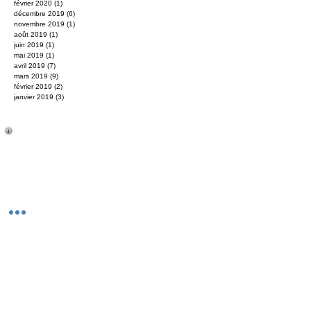
février 2020
(1)
1 post
décembre 2019
(6)
6 posts
novembre 2019
(1)
1 post
août 2019
(1)
1 post
juin 2019
(1)
1 post
mai 2019
(1)
1 post
avril 2019
(7)
7 posts
mars 2019
(9)
9 posts
février 2019
(2)
2 posts
janvier 2019
(3)
3 posts