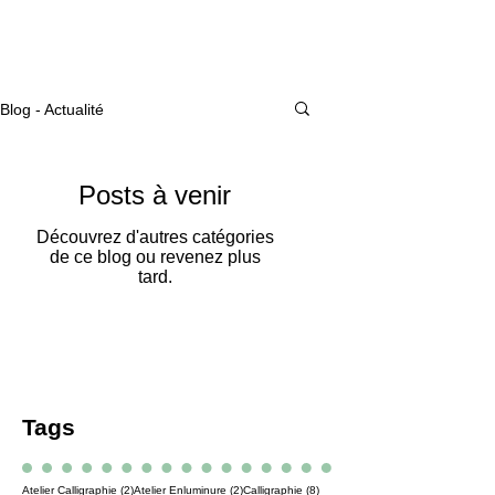
Actualité
Blog - Actualité
Posts à venir
Découvrez d'autres catégories
de ce blog ou revenez plus
tard.
Tags
2 posts
2 posts
8 posts
Atelier Calligraphie
(2)
Atelier Enluminure
(2)
Calligraphie
(8)