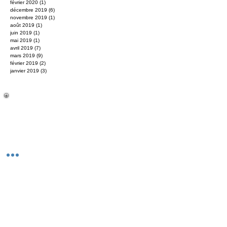
février 2020
(1)
1 post
décembre 2019
(6)
6 posts
novembre 2019
(1)
1 post
août 2019
(1)
1 post
juin 2019
(1)
1 post
mai 2019
(1)
1 post
avril 2019
(7)
7 posts
mars 2019
(9)
9 posts
février 2019
(2)
2 posts
janvier 2019
(3)
3 posts