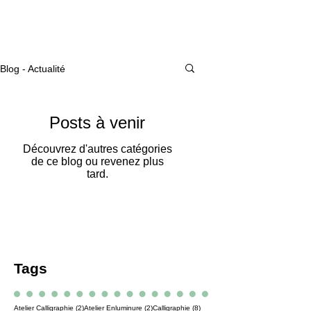
Actualité
Blog - Actualité
Posts à venir
Découvrez d'autres catégories
de ce blog ou revenez plus
tard.
Tags
2 posts
2 posts
8 posts
Atelier Calligraphie
(2)
Atelier Enluminure
(2)
Calligraphie
(8)