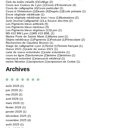
2 posts
2 posts
Club de loisirs créatifs
(2)
Collège
(2)
1 post
4 posts
Cours aux Curieux de Lyon
(1)
Cours d'Enluminure
(4)
4 posts
1 post
Cours de calligraphie
(4)
Cours particulier
(1)
1 post
4 posts
1 post
1 post
Cours à l'Artistorium
(1)
Dessin
(4)
Drapés
(1)
Ecole primaire
(1)
1 post
Encre végétale médiévale
(1)
1 post
2 posts
Encre végétale médiévale brun / roux
(1)
Illustrations
(2)
1 post
2 posts
Junk Journal Calligraphié
(1)
La Source des Arts
(2)
5 posts
Les Pigments bleus artificiels
(5)
5 posts
Les Pigments bleus minéraux
(5)
12 posts
1 post
Les Pigments bleus végétaux
(12)
Lyon
(1)
1 post
1 post
MS 410 BM Lyon
(1)
MS 410 BML
(1)
1 post
1 post
Marine Porte de Sainte Marie
(1)
Marine psm
(1)
1 post
1 post
1 post
2 posts
Objets médiévaux
(1)
Pigments
(1)
Podcast
(1)
Périscolaire
(2)
1 post
Recherches de Claudine Brunon
(1)
1 post
1 post
1 post
Stage de calligraphie Lyon
(1)
Terroir
(1)
Terroirs français
(1)
1 post
1 post
Voeux 2021
(1)
carte de voeux 2021
(1)
1 post
1 post
carte de voeux enluminée
(1)
carte enluminée
(1)
5 posts
2 posts
2 posts
1 post
cours en ligne
(5)
enluminure
(2)
lettrine
(2)
lettrines
(1)
1 post
1 post
manuscrit enluminé
(1)
manuscrit médiéval
(1)
1 post
1 post
1 post
moine Névelon
(1)
scriptorium
(1)
scriptorium de Corbie
(1)
Archives
août 2026
(1)
1 post
juin 2026
(1)
1 post
mai 2026
(2)
2 posts
avril 2026
(1)
1 post
mars 2026
(1)
1 post
février 2026
(1)
1 post
janvier 2026
(1)
1 post
décembre 2025
(2)
2 posts
novembre 2025
(4)
4 posts
août 2025
(1)
1 post